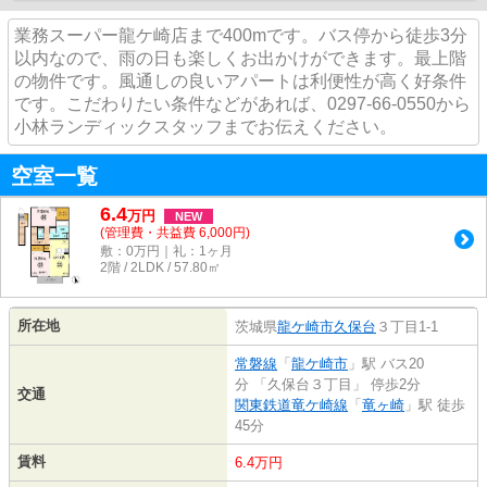
業務スーパー龍ケ崎店まで400mです。バス停から徒歩3分
以内なので、雨の日も楽しくお出かけができます。最上階
の物件です。風通しの良いアパートは利便性が高く好条件
です。こだわりたい条件などがあれば、0297-66-0550から
小林ランディックスタッフまでお伝えください。
空室一覧
6.4
万
円
NEW
(管理費・共益費 6,000円)
敷：0万円｜礼：1ヶ月
2階 / 2LDK / 57.80㎡
所在地
茨城県
龍ケ崎市
久保台
３丁目1-1
常磐線
「
龍ケ崎市
」駅 バス20
分 「久保台３丁目」 停歩2分
交通
関東鉄道竜ケ崎線
「
竜ヶ崎
」駅 徒歩
45分
賃料
6.4万円