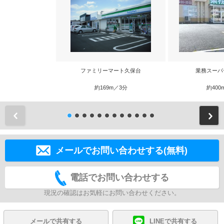
ファミリーマート久保台
業務スーパ
約169m／3分
約400
前
メールでお問い合わせする(無料)
電話でお問い合わせする
現況の確認はお気軽にお問い合わせください。
メールで共有する
LINEで共有する