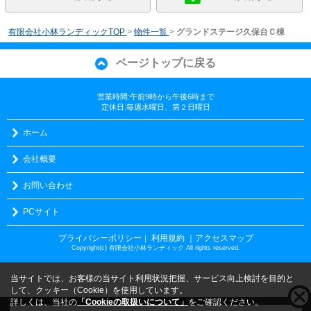
有限会社小林ランディックTOP
>
物件一覧
>
グランドステージ久保台Ｃ棟
ページトップに戻る
営業時間:午前9時から午後6時まで
定休日:毎週水曜日、第２日曜日
ホーム
会社概要
お問い合わせ
PCサイト
プライバシーポリシー
利用規約
｜アクセスマップ
｜
Copyright(c) 有限会社小林ランディック All rights reserved.
当サイトでは、お客様の当サイト利用状況把握、サービス向上検討を目的と
して、クッキー（Cookie）を使用しています。
詳しくは、当社の
「Cookieの取扱いについて」
をご確認ください。