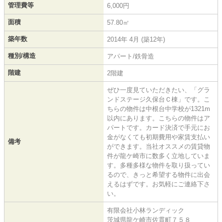
管理費等
6,000円
面積
57.80㎡
築年数
2014年 4月 (築12年)
種別/構造
アパート/鉄骨造
階建
2階建
ぜひ一度見ていただきたい、「グラ
ンドステージ久保台Ｃ棟」です。こ
ちらの物件は中根台中学校が1321m
以内にあります。こちらの物件はア
パートです。カード決済で手元にお
金がなくても初期費用や家賃支払い
備考
ができます。当社オススメの賃貸物
件が龍ケ崎市に数多く立地していま
す。多種多様な物件を取り扱ってい
るので、きっと希望する物件に出会
えるはずです。お気軽にご連絡下さ
い。
有限会社小林ランディック
茨城県龍ケ崎市佐貫町７５８