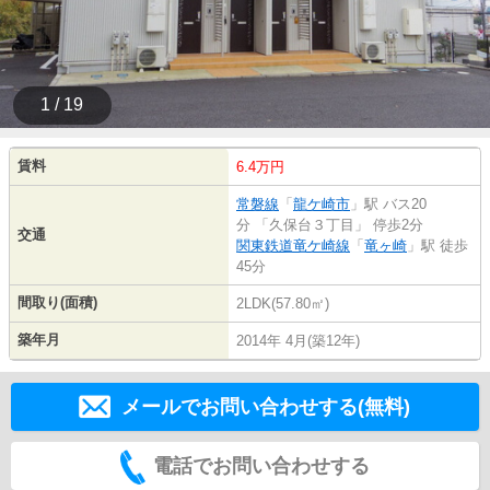
1 / 19
賃料
6.4万円
常磐線
「
龍ケ崎市
」駅 バス20
分 「久保台３丁目」 停歩2分
交通
関東鉄道竜ケ崎線
「
竜ヶ崎
」駅 徒歩
45分
間取り(面積)
2LDK(57.80㎡)
築年月
2014年 4月(築12年)
メールでお問い合わせする(無料)
電話でお問い合わせする