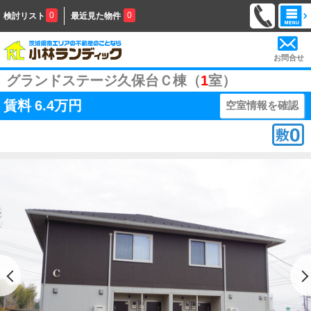
0
0
検討リスト
最近見た物件
お問合せ
グランドステージ久保台Ｃ棟（
1
室）
賃料
6.4万円
空室情報を確認