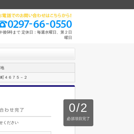
午後6時まで 定休日：毎週水曜日、第２日
曜日
在地
上町４６７５－２
0
/
2
必須項目完了
せください