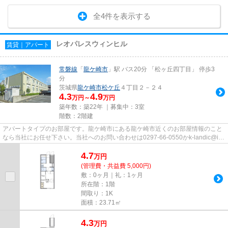
全4件を表示する
レオパレスウィンヒル
賃貸｜アパート
常磐線
「
龍ケ崎市
」駅 バス20分 「松ヶ丘四丁目」 停歩3
分
茨城県
龍ケ崎市
松ケ丘
４丁目２－２４
4.3
4.9
万円～
万円
築年数：築22年 ｜募集中：
3室
階数：2階建
アパートタイプのお部屋です。龍ケ崎市にある龍ケ崎市近くのお部屋情報のこと
なら当社にお任せ下さい。当社へのお問い合わせは0297-66-0550かk-landic@if-
n.ne.jpまでよろしくお願いし...
4.7
万
円
(管理費・共益費 5,000円)
敷：0ヶ月｜礼：1ヶ月
所在階：1階
間取り：1K
面積：23.71㎡
4.3
万
円