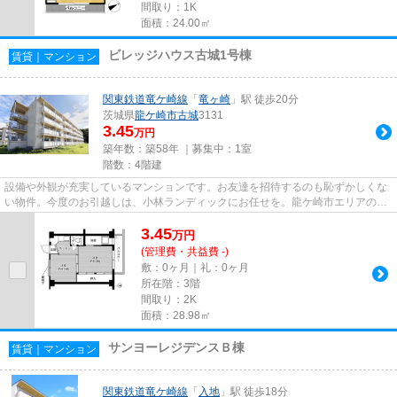
間取り：1K
面積：24.00㎡
ビレッジハウス古城1号棟
賃貸｜マンション
関東鉄道竜ケ崎線
「
竜ヶ崎
」駅 徒歩20分
茨城県
龍ケ崎市
古城
3131
3.45
万円
築年数：築58年 ｜募集中：
1室
階数：4階建
設備や外観が充実しているマンションです。お友達を招待するのも恥ずかしくな
い物件。今度のお引越しは、小林ランディックにお任せを。龍ケ崎市エリアの物
件なら、0297-66-0550からい...
3.45
万
円
(管理費・共益費 -)
敷：0ヶ月｜礼：0ヶ月
所在階：3階
間取り：2K
面積：28.98㎡
サンヨーレジデンスＢ棟
賃貸｜マンション
関東鉄道竜ケ崎線
「
入地
」駅 徒歩18分