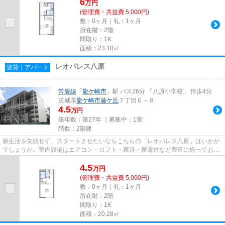
6
万
円
(管理費・共益費 5,000円)
敷：0ヶ月｜礼：1ヶ月
所在階：2階
間取り：1K
面積：23.18㎡
レオパレス八原
賃貸｜アパート
常磐線
「
龍ケ崎市
」駅 バス26分 「八原小学校」 停歩4分
茨城県
龍ケ崎市
藤ケ丘
７丁目６－８
4.5
万円
築年数：築27年 ｜募集中：
1室
階数：2階建
新生活を失敗せず、スタートさせたいならこちらの「レオパレス八原」はいかが
でしょうか。室内設備はエアコン・ロフト・家具・家電付など豊富に揃ってお
り、過ごしやすいお部屋になっ...
4.5
万
円
(管理費・共益費 5,000円)
敷：0ヶ月｜礼：1ヶ月
所在階：2階
間取り：1K
面積：20.28㎡