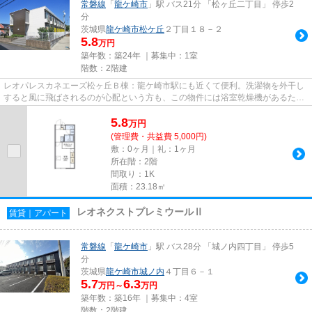
常磐線
「
龍ケ崎市
」駅 バス21分 「松ヶ丘二丁目」 停歩2
分
茨城県
龍ケ崎市
松ケ丘
２丁目１８－２
5.8
万円
築年数：築24年 ｜募集中：
1室
階数：2階建
レオパレスカネエーズ松ヶ丘Ｂ棟：龍ケ崎市駅にも近くて便利。洗濯物を外干し
すると風に飛ばされるのが心配という方も、この物件には浴室乾燥機があるため
室内でカラッと乾かせて安心...
5.8
万
円
(管理費・共益費 5,000円)
敷：0ヶ月｜礼：1ヶ月
所在階：2階
間取り：1K
面積：23.18㎡
レオネクストプレミウールⅡ
賃貸｜アパート
常磐線
「
龍ケ崎市
」駅 バス28分 「城ノ内四丁目」 停歩5
分
茨城県
龍ケ崎市
城ノ内
４丁目６－１
5.7
6.3
万円～
万円
築年数：築16年 ｜募集中：
4室
階数：2階建