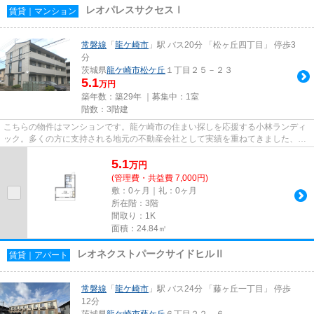
レオパレスサクセスⅠ
賃貸｜マンション
常磐線
「
龍ケ崎市
」駅 バス20分 「松ヶ丘四丁目」 停歩3
分
茨城県
龍ケ崎市
松ケ丘
１丁目２５－２３
5.1
万円
築年数：築29年 ｜募集中：
1室
階数：3階建
こちらの物件はマンションです。龍ケ崎市の住まい探しを応援する小林ランディ
ック。多くの方に支持される地元の不動産会社として実績を重ねてきました、住
まい探しのことなら是非当社...
5.1
万
円
(管理費・共益費 7,000円)
敷：0ヶ月｜礼：0ヶ月
所在階：3階
間取り：1K
面積：24.84㎡
レオネクストパークサイドヒルⅡ
賃貸｜アパート
常磐線
「
龍ケ崎市
」駅 バス24分 「藤ヶ丘一丁目」 停歩
12分
茨城県
龍ケ崎市
藤ケ丘
６丁目２２－６