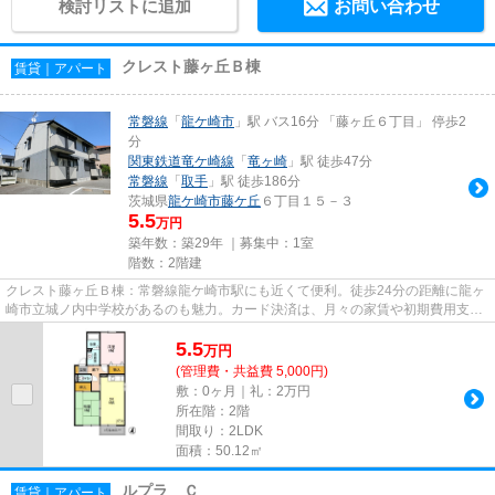
検討リストに追加
お問い合わせ
クレスト藤ヶ丘Ｂ棟
賃貸｜アパート
常磐線
「
龍ケ崎市
」駅 バス16分 「藤ヶ丘６丁目」 停歩2
分
関東鉄道竜ケ崎線
「
竜ヶ崎
」駅 徒歩47分
常磐線
「
取手
」駅 徒歩186分
茨城県
龍ケ崎市
藤ケ丘
６丁目１５－３
5.5
万円
築年数：築29年 ｜募集中：
1室
階数：2階建
クレスト藤ヶ丘Ｂ棟：常磐線龍ケ崎市駅にも近くて便利。徒歩24分の距離に龍ヶ
崎市立城ノ内中学校があるのも魅力。カード決済は、月々の家賃や初期費用支払
いのわずらわしさを解消して...
5.5
万
円
(管理費・共益費 5,000円)
敷：0ヶ月｜礼：2万円
所在階：2階
間取り：2LDK
面積：50.12㎡
ルプラ Ｃ
賃貸｜アパート