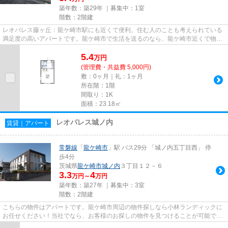
築年数：築29年 ｜募集中：
1室
階数：2階建
レオパレス藤ヶ丘：龍ケ崎市駅にも近くて便利。住む人のことも考えられている
満足度の高いアパートです。龍ケ崎市で生活を送るのなら、龍ケ崎市近くで物件
探しをしてみてはいかがです...
5.4
万
円
(管理費・共益費 5,000円)
敷：0ヶ月｜礼：1ヶ月
所在階：1階
間取り：1K
面積：23.18㎡
レオパレス城ノ内
賃貸｜アパート
常磐線
「
龍ケ崎市
」駅 バス29分 「城ノ内五丁目西」 停
歩4分
茨城県
龍ケ崎市
城ノ内
３丁目１２－６
3.3
4
万円～
万円
築年数：築27年 ｜募集中：
3室
階数：2階建
こちらの物件はアパートです。龍ケ崎市周辺の物件探しなら小林ランディックに
お任せください！当社でなら、お客様のお探しの物件を見つけることが可能で
す。