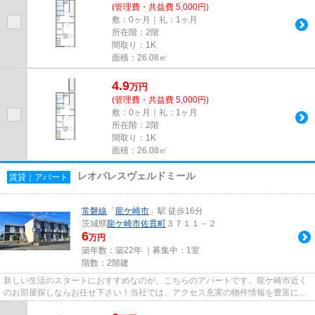
(管理費・共益費 5,000円)
敷：0ヶ月｜礼：1ヶ月
所在階：2階
間取り：1K
面積：26.08㎡
4.9
万
円
(管理費・共益費 5,000円)
敷：0ヶ月｜礼：1ヶ月
所在階：2階
間取り：1K
面積：26.08㎡
レオパレスヴェルドミール
賃貸｜アパート
常磐線
「
龍ケ崎市
」駅 徒歩16分
茨城県
龍ケ崎市
佐貫町
３７１１－２
6
万円
築年数：築22年 ｜募集中：
1室
階数：2階建
新しい生活のスタートにおすすめなのが、こちらのアパートです。龍ケ崎市近く
のお部屋探しならお任せ下さい！当社では、アクセス充実の物件情報を豊富に取
り扱っておりますので、きっ...