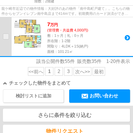
階数：2階建
龍ケ崎市近辺での物件情報：大好評のあの物件「南中島町戸建て」。こちらの物
件からセブンイレブン南中島店まで414mです。初期費用のカード決済ができま
す。周辺に2駅あるので電車通勤...
7
万
円
(管理費・共益費 4,000円)
敷：1ヶ月｜礼：0ヶ月
所在階：1-2階
間取り：4LDK＋1S(納戸)
面積：101.21㎡
該当公開件数
55
件 販売数
35
件
1-20
件表示
1
2
3
<<前へ
次へ>>
最初
チェックした物件をまとめて
検討リストに追加
お問い合わせ
さらに条件を絞り込む
物件リクエスト