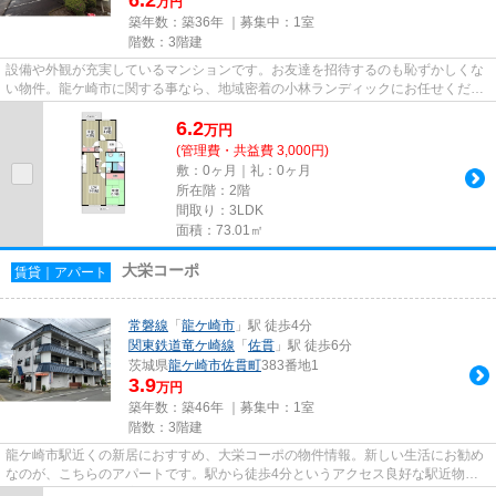
万円
築年数：築36年 ｜募集中：
1室
階数：3階建
設備や外観が充実しているマンションです。お友達を招待するのも恥ずかしくな
い物件。龍ケ崎市に関する事なら、地域密着の小林ランディックにお任せくださ
い。ご質問、物件詳細は0297-...
6.2
万
円
(管理費・共益費 3,000円)
敷：0ヶ月｜礼：0ヶ月
所在階：2階
間取り：3LDK
面積：73.01㎡
大栄コーポ
賃貸｜アパート
常磐線
「
龍ケ崎市
」駅 徒歩4分
関東鉄道竜ケ崎線
「
佐貫
」駅 徒歩6分
茨城県
龍ケ崎市
佐貫町
383番地1
3.9
万円
築年数：築46年 ｜募集中：
1室
階数：3階建
龍ケ崎市駅近くの新居におすすめ、大栄コーポの物件情報。新しい生活にお勧め
なのが、こちらのアパートです。駅から徒歩4分というアクセス良好な駅近物件
はいかがですか。快適に暮らせ...