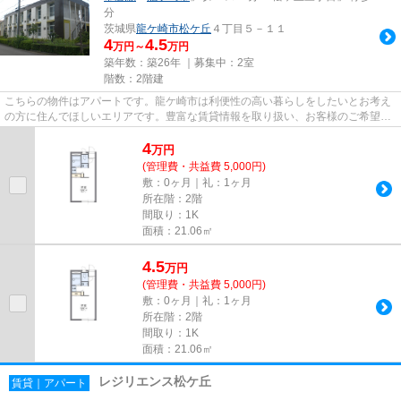
分
茨城県
龍ケ崎市
松ケ丘
４丁目５－１１
4
4.5
万円～
万円
築年数：築26年 ｜募集中：
2室
階数：2階建
こちらの物件はアパートです。龍ケ崎市は利便性の高い暮らしをしたいとお考え
の方に住んでほしいエリアです。豊富な賃貸情報を取り扱い、お客様のご希望に
適した物件をご紹介しており...
4
万
円
(管理費・共益費 5,000円)
敷：0ヶ月｜礼：1ヶ月
所在階：2階
間取り：1K
面積：21.06㎡
4.5
万
円
(管理費・共益費 5,000円)
敷：0ヶ月｜礼：1ヶ月
所在階：2階
間取り：1K
面積：21.06㎡
レジリエンス松ケ丘
賃貸｜アパート