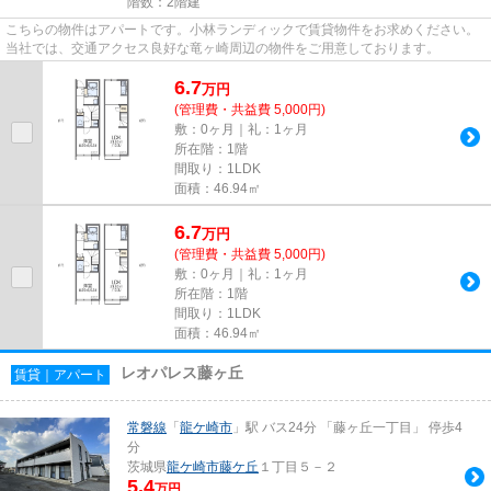
階数：2階建
こちらの物件はアパートです。小林ランディックで賃貸物件をお求めください。
当社では、交通アクセス良好な竜ヶ崎周辺の物件をご用意しております。
6.7
万
円
(管理費・共益費 5,000円)
敷：0ヶ月｜礼：1ヶ月
所在階：1階
間取り：1LDK
面積：46.94㎡
6.7
万
円
(管理費・共益費 5,000円)
敷：0ヶ月｜礼：1ヶ月
所在階：1階
間取り：1LDK
面積：46.94㎡
レオパレス藤ヶ丘
賃貸｜アパート
常磐線
「
龍ケ崎市
」駅 バス24分 「藤ヶ丘一丁目」 停歩4
分
茨城県
龍ケ崎市
藤ケ丘
１丁目５－２
5.4
万円