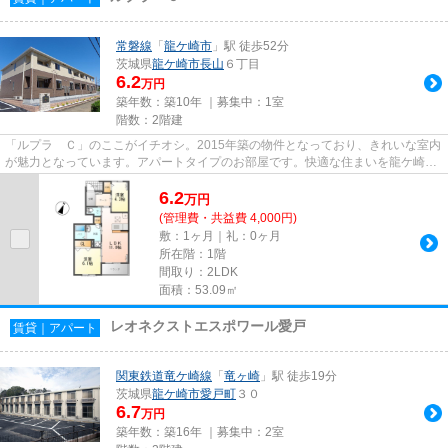
常磐線
「
龍ケ崎市
」駅 徒歩52分
茨城県
龍ケ崎市
長山
６丁目
6.2
万円
築年数：築10年 ｜募集中：
1室
階数：2階建
「ルプラ Ｃ」のここがイチオシ。2015年築の物件となっており、きれいな室内
が魅力となっています。アパートタイプのお部屋です。快適な住まいを龍ケ崎市
エリアで手に入れましょう。...
6.2
万
円
(管理費・共益費 4,000円)
敷：1ヶ月｜礼：0ヶ月
所在階：1階
間取り：2LDK
面積：53.09㎡
レオネクストエスポワール愛戸
賃貸｜アパート
関東鉄道竜ケ崎線
「
竜ヶ崎
」駅 徒歩19分
茨城県
龍ケ崎市
愛戸町
３０
6.7
万円
築年数：築16年 ｜募集中：
2室