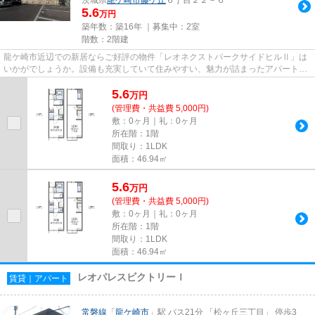
5.6
万円
築年数：築16年 ｜募集中：
2室
階数：2階建
龍ケ崎市近辺での新居ならご好評の物件「レオネクストパークサイドヒルⅡ」は
いかがでしょうか。設備も充実していて住みやすい、魅力が詰まったアパートで
す。当社ならではの物件情報が...
5.6
万
円
(管理費・共益費 5,000円)
敷：0ヶ月｜礼：0ヶ月
所在階：1階
間取り：1LDK
面積：46.94㎡
5.6
万
円
(管理費・共益費 5,000円)
敷：0ヶ月｜礼：0ヶ月
所在階：1階
間取り：1LDK
面積：46.94㎡
レオパレスビクトリーＩ
賃貸｜アパート
常磐線
「
龍ケ崎市
」駅 バス21分 「松ヶ丘三丁目」 停歩3