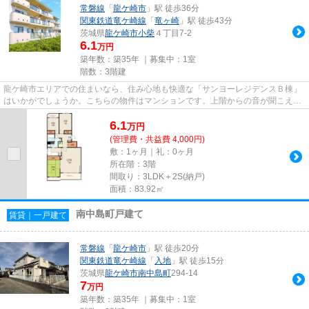
常磐線
「
龍ケ崎市
」駅 徒歩36分
関東鉄道竜ケ崎線
「
竜ヶ崎
」駅 徒歩43分
茨城県
龍ケ崎市
小柴
４丁目7-2
6.1
万円
築年数：築35年 ｜募集中：
1室
階数：3階建
龍ケ崎市エリアでの住まいなら、住み心地も快適な「サンヨーレジデンスＢ棟」
はいかがでしょうか。こちらの物件はマンションです。上階からの音が聞こえな
い最上階のお部屋です。陽当...
6.1
万
円
(管理費・共益費 4,000円)
敷：1ヶ月｜礼：0ヶ月
所在階：3階
間取り：3LDK＋2S(納戸)
面積：83.92㎡
南中島町戸建て
賃貸｜一戸建て
常磐線
「
龍ケ崎市
」駅 徒歩20分
関東鉄道竜ケ崎線
「
入地
」駅 徒歩15分
茨城県
龍ケ崎市
南中島町
294-14
7
万円
築年数：築35年 ｜募集中：
1室