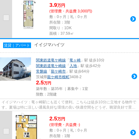
3.9
万
円
(管理費・共益費 3,000円)
敷：0ヶ月｜礼：0ヶ月
所在階：3階
間取り：1DK
面積：37.59㎡
イイジマハイツ
賃貸｜アパート
関東鉄道竜ケ崎線
「
竜ヶ崎
」駅 徒歩10分
関東鉄道竜ケ崎線
「
入地
」駅 徒歩42分
常磐線
「
龍ケ崎市
」駅 徒歩64分
茨城県
龍ケ崎市
根町
3408-2
2.5
万円
築年数：築35年 ｜募集中：
1室
階数：2階建
イイジマハイツ：竜ヶ崎駅にも近くて便利。こちらは徒歩10分に立地する物件で
す。夏場は特に涼しい通風良好な環境の良い快適空間をどうぞ。眺望良好で景色
が楽しめます。当社は、お客...
2.5
万
円
(管理費・共益費 -)
敷：0ヶ月｜礼：0ヶ月
所在階：1階