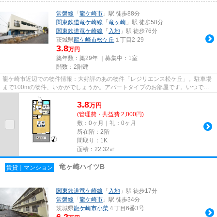
常磐線
「
龍ケ崎市
」駅 徒歩88分
関東鉄道竜ケ崎線
「
竜ヶ崎
」駅 徒歩58分
関東鉄道竜ケ崎線
「
入地
」駅 徒歩76分
茨城県
龍ケ崎市
松ケ丘
１丁目2-29
3.8
万円
築年数：築29年 ｜募集中：
1室
階数：2階建
龍ケ崎市近辺での物件情報：大好評のあの物件「レジリエンス松ケ丘」。駐車場
まで100mの物件、いかがでしょうか。アパートタイプのお部屋です。いつでも
快適空間を味わえる通風良好な...
3.8
万
円
(管理費・共益費 2,000円)
敷：0ヶ月｜礼：0ヶ月
所在階：2階
間取り：1K
面積：22.32㎡
竜ヶ崎ハイツB
賃貸｜マンション
関東鉄道竜ケ崎線
「
入地
」駅 徒歩17分
常磐線
「
龍ケ崎市
」駅 徒歩34分
茨城県
龍ケ崎市
小柴
４丁目6番3号
6.2