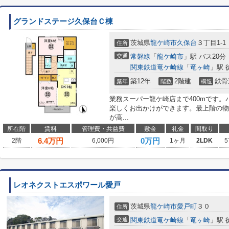
グランドステージ久保台Ｃ棟
茨城県
龍ケ崎市
久保台
３丁目1-1
住所
交通
常磐線
「
龍ケ崎市
」駅 バス20分
関東鉄道竜ケ崎線
「
竜ヶ崎
」駅 
築12年
2階建
鉄骨
築年
階数
構造
業務スーパー龍ケ崎店まで400mです。
楽しくお出かけができます。最上階の物
が高...
所在階
賃料
管理費・共益費
敷金
礼金
間取り
6.4
万円
0万円
2階
6,000円
1ヶ月
2LDK
5
レオネクストエスポワール愛戸
茨城県
龍ケ崎市
愛戸町
３０
住所
交通
関東鉄道竜ケ崎線
「
竜ヶ崎
」駅 