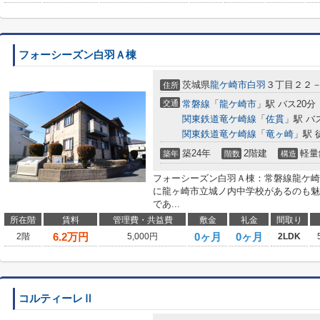
フォーシーズン白羽Ａ棟
茨城県
龍ケ崎市
白羽
３丁目２２
住所
交通
常磐線
「
龍ケ崎市
」駅 バス20分
関東鉄道竜ケ崎線
「
佐貫
」駅 バ
関東鉄道竜ケ崎線
「
竜ヶ崎
」駅 
築24年
2階建
軽量
築年
階数
構造
フォーシーズン白羽Ａ棟：常磐線龍ケ崎
に龍ヶ崎市立城ノ内中学校があるのも魅
であ...
所在階
賃料
管理費・共益費
敷金
礼金
間取り
6.2
万円
0ヶ月
0ヶ月
2階
5,000円
2LDK
コルティーレⅡ