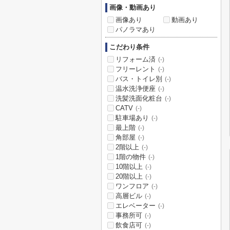
画像・動画あり
画像あり
動画あり
パノラマあり
こだわり条件
リフォーム済
(-)
フリーレント
(-)
バス・トイレ別
(-)
温水洗浄便座
(-)
洗髪洗面化粧台
(-)
CATV
(-)
駐車場あり
(-)
最上階
(-)
角部屋
(-)
2階以上
(-)
1階の物件
(-)
10階以上
(-)
20階以上
(-)
ワンフロア
(-)
高層ビル
(-)
エレベーター
(-)
事務所可
(-)
飲食店可
(-)