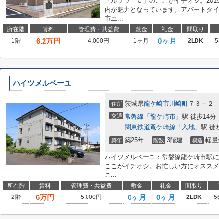
「ルプラ Ｃ」のここがイチオシ。20
内が魅力となっています。アパートタイ
市エ...
所在階
賃料
管理費・共益費
敷金
礼金
間取り
6.2
万円
0ヶ月
1階
4,000円
1ヶ月
2LDK
5
ハイツメルベーユ
茨城県
龍ケ崎市
川崎町
７３－２
住所
交通
常磐線
「
龍ケ崎市
」駅 徒歩14分
関東鉄道竜ケ崎線
「
入地
」駅 徒
築25年
3階建
軽量
築年
階数
構造
ハイツメルベーユ：常磐線龍ケ崎市駅に
ここがイチオシ。お忙しい方にオススメ
こ...
所在階
賃料
管理費・共益費
敷金
礼金
間取り
6
万円
0ヶ月
0ヶ月
2階
5,000円
2LDK
5