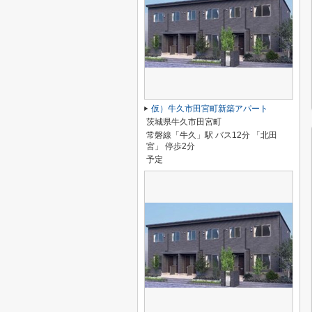
仮）牛久市田宮町新築アパート
茨城県牛久市田宮町
常磐線「牛久」駅 バス12分 「北田
宮」 停歩2分
予定