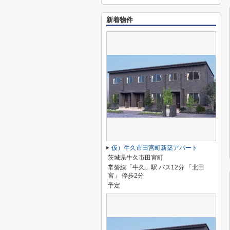
新着物件
仮）牛久市田宮町新築アパート
茨城県牛久市田宮町
常磐線「牛久」駅 バス12分 「北田
宮」 停歩2分
予定