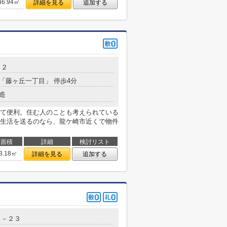
46.94㎡
詳細を見る
追加する
－２
 「藤ヶ丘一丁目」 停歩4分
造
て便利。住む人のことも考えられている
生活を送るのなら、龍ケ崎市近くで物件
面積
詳細
検討リスト
3.18㎡
詳細を見る
追加する
５－２３