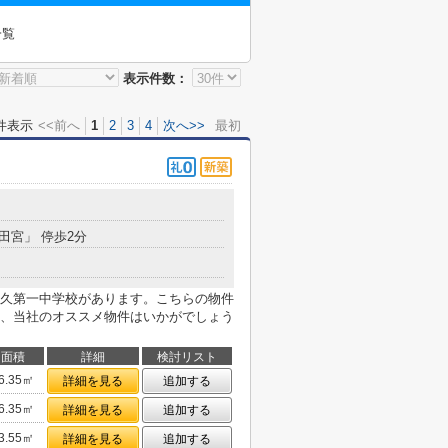
一覧
表示件数：
件表示
<<前へ
1
2
3
4
次へ>>
最初
北田宮」 停歩2分
牛久第一中学校があります。こちらの物件
、当社のオススメ物件はいかがでしょう
面積
詳細
検討リスト
6.35㎡
詳細を見る
追加する
6.35㎡
詳細を見る
追加する
3.55㎡
詳細を見る
追加する