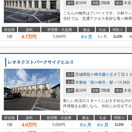
築16年
2階建
木造
築年
階数
構造
こちらの物件はアパートです。小林ラン
当社では、交通アクセス良好な竜ヶ崎周
所在階
賃料
管理費・共益費
敷金
礼金
間取り
6.7
万円
0ヶ月
1階
5,000円
1ヶ月
1LDK
4
レオネクストパークサイドヒルⅡ
茨城県
龍ケ崎市
藤ケ丘
６丁目２
住所
交通
常磐線
「
龍ケ崎市
」駅 バス24分
築16年
2階建
木造
築年
階数
構造
新しい生活のスタートにおすすめなのが
件情報をお探しなら、当社にお任せ下さ
い...
所在階
賃料
管理費・共益費
敷金
礼金
間取り
4.9
万円
0ヶ月
0ヶ月
1階
5,000円
1LDK