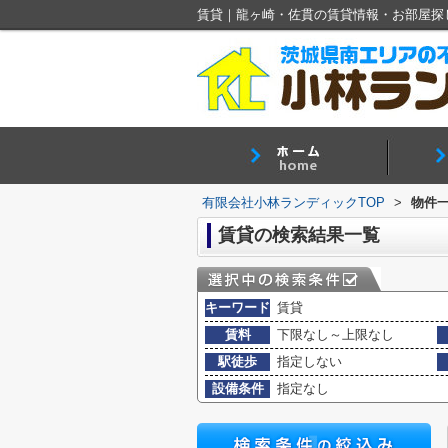
賃貸｜龍ヶ崎・佐貫の賃貸情報・お部屋探
有限会社小林ランディックTOP
>
物件
賃貸の検索結果一覧
キーワード
賃貸
賃料
下限なし～上限なし
駅徒歩
指定しない
設備条件
指定なし