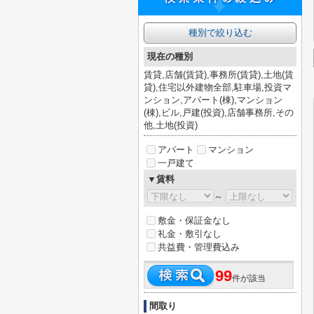
種別で絞り込む
現在の種別
賃貸,店舗(賃貸),事務所(賃貸),土地(賃
貸),住宅以外建物全部,駐車場,投資マ
ンション,アパート(棟),マンション
(棟),ビル,戸建(投資),店舗事務所,その
他,土地(投資)
アパート
マンション
一戸建て
▼賃料
～
敷金・保証金なし
礼金・敷引なし
共益費・管理費込み
99
件が該当
間取り