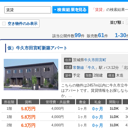
「賃貸」
の検索結果
並び順：
空き物件のみ表示
99
61
1-30
該当公開件数
件 販売数
件
仮）牛久市田宮町新築アパート
茨城県
牛久市
田宮町
住所
交通
常磐線
「
牛久
」駅 バス12分 「
予定
2階建
木造
築年
階数
構造
こちらの物件は2457m以内に牛久市立
はアパートです。賃貸情報をお探しなら
か。...
所在階
賃料
管理費・共益費
敷金
礼金
間取り
5.8
万円
0ヶ月
1階
4,000円
1ヶ月
1LDK
3
5.8
万円
0ヶ月
1階
4,000円
1ヶ月
1LDK
3
6.3
万円
0ヶ月
2階
4,000円
1ヶ月
1LDK
4