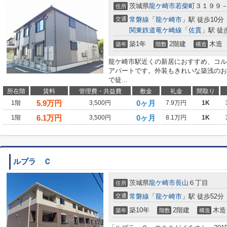
茨城県
龍ケ崎市
若柴町
３１９９
住所
交通
常磐線
「
龍ケ崎市
」駅 徒歩10分
関東鉄道竜ケ崎線
「
佐貫
」駅 徒
築1年
2階建
木造
築年
階数
構造
龍ケ崎市駅近くの新居におすすめ、コル
アパートです。外装もきれいな築浅のお
で徒...
所在階
賃料
管理費・共益費
敷金
礼金
間取り
5.9
万円
0ヶ月
1階
3,500円
7.9万円
1K
6.1
万円
0ヶ月
1階
3,500円
8.1万円
1K
ルプラ Ｃ
茨城県
龍ケ崎市
長山
６丁目
住所
交通
常磐線
「
龍ケ崎市
」駅 徒歩52分
築10年
2階建
木造
築年
階数
構造