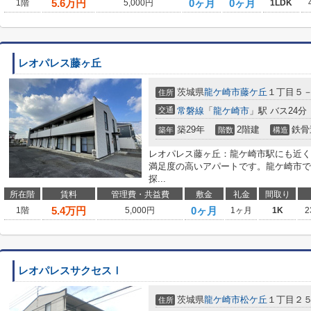
5.6
万円
0ヶ月
0ヶ月
1階
5,000円
1LDK
レオパレス藤ヶ丘
茨城県
龍ケ崎市
藤ケ丘
１丁目５
住所
交通
常磐線
「
龍ケ崎市
」駅 バス24分
築29年
2階建
鉄骨
築年
階数
構造
レオパレス藤ヶ丘：龍ケ崎市駅にも近く
満足度の高いアパートです。龍ケ崎市で
探...
所在階
賃料
管理費・共益費
敷金
礼金
間取り
5.4
万円
0ヶ月
1階
5,000円
1ヶ月
1K
2
レオパレスサクセスⅠ
茨城県
龍ケ崎市
松ケ丘
１丁目２
住所