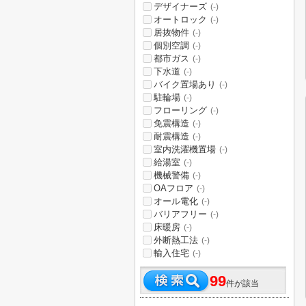
デザイナーズ
(-)
オートロック
(-)
居抜物件
(-)
個別空調
(-)
都市ガス
(-)
下水道
(-)
バイク置場あり
(-)
駐輪場
(-)
フローリング
(-)
免震構造
(-)
耐震構造
(-)
室内洗濯機置場
(-)
給湯室
(-)
機械警備
(-)
OAフロア
(-)
オール電化
(-)
バリアフリー
(-)
床暖房
(-)
外断熱工法
(-)
輸入住宅
(-)
99
件が該当