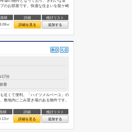
15年築の物件となっており、きれいな室
プのお部屋です。快適な住まいを龍ケ崎
面積
詳細
検討リスト
3.09㎡
詳細を見る
追加する
歩17分
鉄骨
も近くて便利。「ハイツメルベーユ」の
、敷地内にごみ置き場のある物件です。
面積
詳細
検討リスト
6.13㎡
詳細を見る
追加する