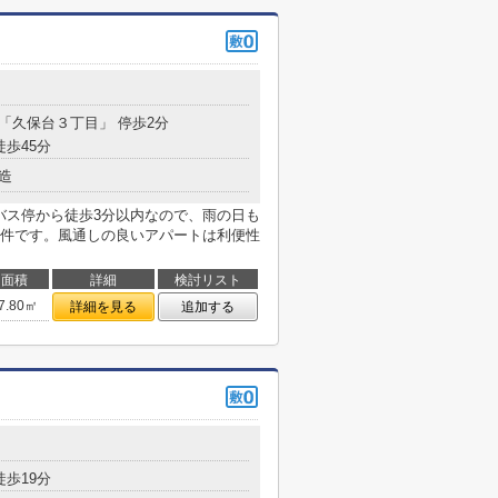
 「久保台３丁目」 停歩2分
徒歩45分
造
バス停から徒歩3分以内なので、雨の日も
件です。風通しの良いアパートは利便性
面積
詳細
検討リスト
7.80㎡
詳細を見る
追加する
徒歩19分