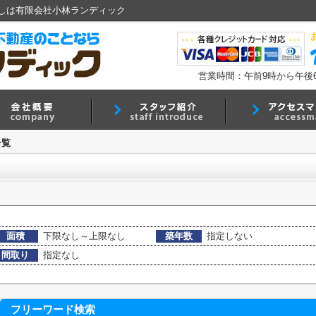
しは有限会社小林ランディック
営業時間：午前9時から午後
一覧
面積
下限なし～上限なし
築年数
指定しない
間取り
指定なし
フリーワード検索