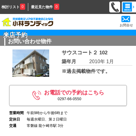
0
0
検討リスト
最近見た物件
お問合せ
来店予約
お問い合わせ物件
サウスコート２ 102
築年月
2010年 1月
※過去掲載物件です。
お電話での予約はこちら
0297-66-0550
営業時間
午前9時から午後6時まで
定休日
毎週水曜日、第２日曜日
交通
常磐線 龍ケ崎市駅 3分