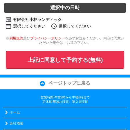
選択中の日時
有限会社小林ランディック
選択してください
選択してください
※
利用規約
及び
プライバシーポリシー
を必ずお読みください。内容に同意い
ただいた場合は、お進み下さい。
上記に同意して予約する(無料)
ページトップに戻る
営業時間:午前9時から午後6時まで
定休日:毎週水曜日、第２日曜日
ホーム
会社概要