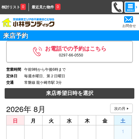
0
0
検討リスト
最近見た物件
お問合せ
来店予約
お電話での予約はこちら
0297-66-0550
営業時間
午前9時から午後6時まで
定休日
毎週水曜日、第２日曜日
交通
常磐線 龍ケ崎市駅 3分
来店希望日時を選択
2026年 8月
日
月
火
水
木
金
土
26
27
28
29
30
31
1