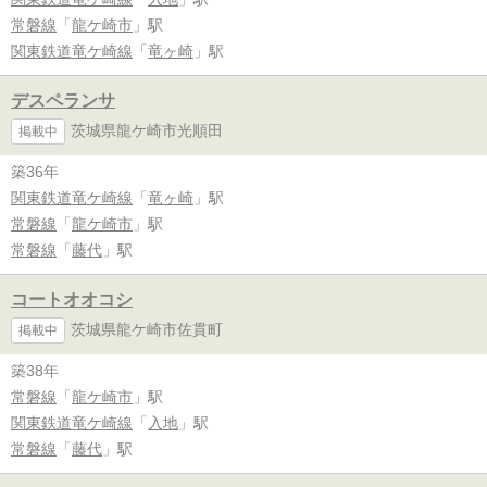
常磐線
「
龍ケ崎市
」駅
関東鉄道竜ケ崎線
「
竜ヶ崎
」駅
デスペランサ
茨城県龍ケ崎市光順田
掲載中
築36年
関東鉄道竜ケ崎線
「
竜ヶ崎
」駅
常磐線
「
龍ケ崎市
」駅
常磐線
「
藤代
」駅
コートオオコシ
茨城県龍ケ崎市佐貫町
掲載中
築38年
常磐線
「
龍ケ崎市
」駅
関東鉄道竜ケ崎線
「
入地
」駅
常磐線
「
藤代
」駅