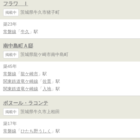
フラワ Ｉ
茨城県牛久市猪子町
掲載中
築23年
常磐線
「
牛久
」駅
南中島町Ａ邸
茨城県龍ケ崎市南中島町
掲載中
築45年
常磐線
「
龍ケ崎市
」駅
関東鉄道竜ケ崎線
「
佐貫
」駅
関東鉄道竜ケ崎線
「
入地
」駅
ボヌール・ラコンテ
茨城県牛久市上柏田
掲載中
築17年
常磐線
「
ひたち野うしく
」駅