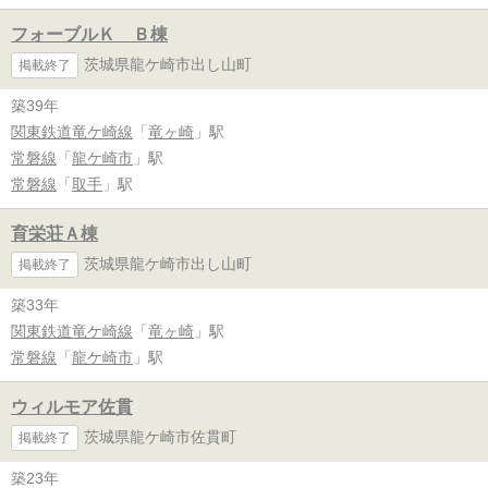
フォーブルＫ Ｂ棟
茨城県龍ケ崎市出し山町
掲載終了
築39年
関東鉄道竜ケ崎線
「
竜ヶ崎
」駅
常磐線
「
龍ケ崎市
」駅
常磐線
「
取手
」駅
育栄荘Ａ棟
茨城県龍ケ崎市出し山町
掲載終了
築33年
関東鉄道竜ケ崎線
「
竜ヶ崎
」駅
常磐線
「
龍ケ崎市
」駅
ウィルモア佐貫
茨城県龍ケ崎市佐貫町
掲載終了
築23年