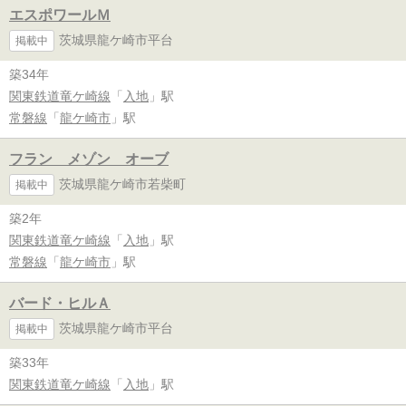
エスポワールＭ
茨城県龍ケ崎市平台
掲載中
築34年
関東鉄道竜ケ崎線
「
入地
」駅
常磐線
「
龍ケ崎市
」駅
フラン メゾン オーブ
茨城県龍ケ崎市若柴町
掲載中
築2年
関東鉄道竜ケ崎線
「
入地
」駅
常磐線
「
龍ケ崎市
」駅
バード・ヒルＡ
茨城県龍ケ崎市平台
掲載中
築33年
関東鉄道竜ケ崎線
「
入地
」駅