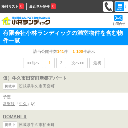
0
0
検討リスト
最近見た物件
お問合せ
有限会社小林ランディックの満室物件を含む物
件一覧
該当公開件数
141
件
1-100
件表示
<<前へ
1
2
次へ>>
最初
仮）牛久市田宮町新築アパート
茨城県牛久市田宮町
掲載中
予定
常磐線
「
牛久
」駅
DOMANI Ⅱ
茨城県牛久市柏田町
掲載中