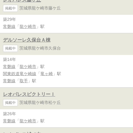
茨城県龍ケ崎市藤ケ丘
掲載中
築29年
常磐線
「
龍ケ崎市
」駅
デルソーレ久保台Ａ棟
茨城県龍ケ崎市久保台
掲載中
築14年
常磐線
「
龍ケ崎市
」駅
関東鉄道竜ケ崎線
「
竜ヶ崎
」駅
常磐線
「
取手
」駅
レオパレスビクトリーＩ
茨城県龍ケ崎市松ケ丘
掲載中
築26年
常磐線
「
龍ケ崎市
」駅