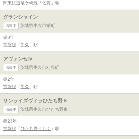
関東鉄道竜ケ崎線
「
佐貫
」駅
グランシャイン
茨城県牛久市栄町
掲載中
築8年
常磐線
「
牛久
」駅
アヴァンセⅣ
茨城県牛久市刈谷町
掲載中
築2年
常磐線
「
牛久
」駅
サンライズヴィラひたち野Ｂ
茨城県牛久市ひたち野東
掲載中
築23年
常磐線
「
ひたち野うしく
」駅