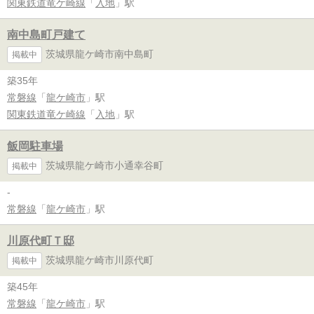
関東鉄道竜ケ崎線
「
入地
」駅
南中島町戸建て
茨城県龍ケ崎市南中島町
掲載中
築35年
常磐線
「
龍ケ崎市
」駅
関東鉄道竜ケ崎線
「
入地
」駅
飯岡駐車場
茨城県龍ケ崎市小通幸谷町
掲載中
-
常磐線
「
龍ケ崎市
」駅
川原代町Ｔ邸
茨城県龍ケ崎市川原代町
掲載中
築45年
常磐線
「
龍ケ崎市
」駅