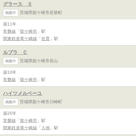
グラース Ⅱ
茨城県龍ケ崎市若柴町
掲載中
築11年
常磐線
「
龍ケ崎市
」駅
関東鉄道竜ケ崎線
「
佐貫
」駅
ルプラ Ｃ
茨城県龍ケ崎市長山
掲載中
築10年
常磐線
「
龍ケ崎市
」駅
ハイツメルベーユ
茨城県龍ケ崎市川崎町
掲載中
築25年
常磐線
「
龍ケ崎市
」駅
関東鉄道竜ケ崎線
「
入地
」駅