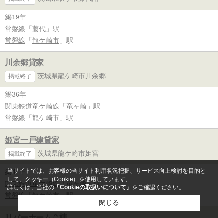
築19年
常磐線
「
藤代
」駅
常磐線
「
龍ケ崎市
」駅
川余郷貸家
茨城県龍ケ崎市川余郷
掲載終了
築36年
関東鉄道竜ケ崎線
「
竜ヶ崎
」駅
常磐線
「
龍ケ崎市
」駅
姫宮一戸建貸家
茨城県龍ケ崎市姫宮
掲載終了
当サイトでは、お客様の当サイト利用状況把握、サービス向上検討を目的と
築44年
して、クッキー（Cookie）を使用しています。
関東鉄道竜ケ崎線
「
竜ヶ崎
」駅
詳しくは、当社の
「Cookieの取扱いについて」
をご確認ください。
常磐線
「
龍ケ崎市
」駅
閉じる
リバーホームＣ棟