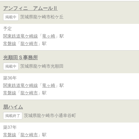
アンフィニ アムールⅡ
茨城県龍ケ崎市松ケ丘
掲載中
予定
関東鉄道竜ケ崎線
「
竜ヶ崎
」駅
常磐線
「
龍ケ崎市
」駅
光順田Ｓ事務所
茨城県龍ケ崎市光順田
掲載中
築36年
関東鉄道竜ケ崎線
「
竜ヶ崎
」駅
常磐線
「
龍ケ崎市
」駅
朋ハイム
茨城県龍ケ崎市小通幸谷町
掲載終了
築37年
常磐線
「
龍ケ崎市
」駅