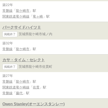
築22年
常磐線
「
龍ケ崎市
」駅
関東鉄道竜ケ崎線
「
竜ヶ崎
」駅
パークサイドハイツⅡ
茨城県龍ケ崎市城ノ内
掲載終了
築32年
常磐線
「
龍ケ崎市
」駅
カサ・タイム・セレクト
茨城県龍ケ崎市佐貫町
掲載終了
築27年
常磐線
「
龍ケ崎市
」駅
関東鉄道竜ケ崎線
「
佐貫
」駅
常磐線
「
藤代
」駅
Owen Stanley(オーエンスタンレー)