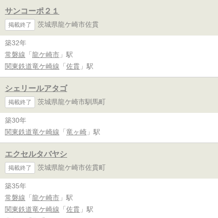
サンコーポ２１
茨城県龍ケ崎市佐貫
掲載終了
築32年
常磐線
「
龍ケ崎市
」駅
関東鉄道竜ケ崎線
「
佐貫
」駅
シェリールアタゴ
茨城県龍ケ崎市馴馬町
掲載終了
築30年
関東鉄道竜ケ崎線
「
竜ヶ崎
」駅
エクセルタバヤシ
茨城県龍ケ崎市佐貫町
掲載終了
築35年
常磐線
「
龍ケ崎市
」駅
関東鉄道竜ケ崎線
「
佐貫
」駅