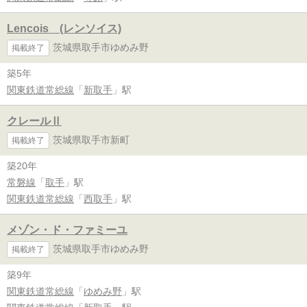
Lencois (レンソイス)
茨城県取手市ゆめみ野
掲載終了
築5年
関東鉄道常総線
「
新取手
」駅
クレールⅡ
茨城県取手市新町
掲載終了
築20年
常磐線
「
取手
」駅
関東鉄道常総線
「
西取手
」駅
メゾン・ド・ファミーユ
茨城県取手市ゆめみ野
掲載終了
築9年
関東鉄道常総線
「
ゆめみ野
」駅