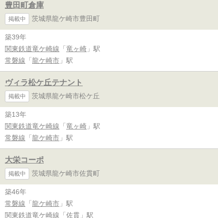
豊田町倉庫
茨城県龍ケ崎市豊田町
掲載中
築39年
関東鉄道竜ケ崎線
「
竜ヶ崎
」駅
常磐線
「
龍ケ崎市
」駅
ヴィラ松ケ丘テナント
茨城県龍ケ崎市松ケ丘
掲載中
築13年
関東鉄道竜ケ崎線
「
竜ヶ崎
」駅
常磐線
「
龍ケ崎市
」駅
大栄コーポ
茨城県龍ケ崎市佐貫町
掲載中
築46年
常磐線
「
龍ケ崎市
」駅
関東鉄道竜ケ崎線
「
佐貫
」駅