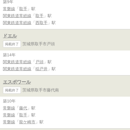
築9年
常磐線
「
取手
」駅
関東鉄道常総線
「
取手
」駅
関東鉄道常総線
「
西取手
」駅
ドエル
茨城県取手市戸頭
掲載終了
築14年
関東鉄道常総線
「
戸頭
」駅
関東鉄道常総線
「
稲戸井
」駅
エスポワール
茨城県取手市藤代南
掲載終了
築10年
常磐線
「
藤代
」駅
常磐線
「
取手
」駅
常磐線
「
龍ケ崎市
」駅