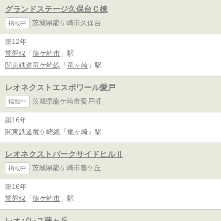
グランドステージ久保台Ｃ棟
茨城県龍ケ崎市久保台
掲載中
築12年
常磐線
「
龍ケ崎市
」駅
関東鉄道竜ケ崎線
「
竜ヶ崎
」駅
レオネクストエスポワール愛戸
茨城県龍ケ崎市愛戸町
掲載中
築16年
関東鉄道竜ケ崎線
「
竜ヶ崎
」駅
レオネクストパークサイドヒルⅡ
茨城県龍ケ崎市藤ケ丘
掲載中
築16年
常磐線
「
龍ケ崎市
」駅
レオパレス藤ヶ丘