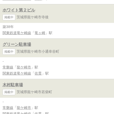
ホワイト第２ビル
茨城県龍ケ崎市寺後
掲載中
築38年
関東鉄道竜ケ崎線
「
竜ヶ崎
」駅
グリーン駐車場
茨城県龍ケ崎市小通幸谷町
掲載中
-
常磐線
「
龍ケ崎市
」駅
関東鉄道竜ケ崎線
「
佐貫
」駅
木村駐車場
茨城県龍ケ崎市若柴町
掲載中
-
常磐線
「
龍ケ崎市
」駅
関東鉄道竜ケ崎線
「
佐貫
」駅