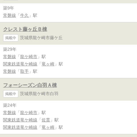
築9年
常磐線
「
牛久
」駅
クレスト藤ヶ丘Ｂ棟
茨城県龍ケ崎市藤ケ丘
掲載中
築29年
常磐線
「
龍ケ崎市
」駅
関東鉄道竜ケ崎線
「
竜ヶ崎
」駅
常磐線
「
取手
」駅
フォーシーズン白羽Ａ棟
茨城県龍ケ崎市白羽
掲載中
築24年
常磐線
「
龍ケ崎市
」駅
関東鉄道竜ケ崎線
「
佐貫
」駅
関東鉄道竜ケ崎線
「
竜ヶ崎
」駅