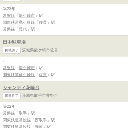
築23年
常磐線
「
龍ケ崎市
」駅
関東鉄道竜ケ崎線
「
佐貫
」駅
常磐線
「
藤代
」駅
田中駐車場
茨城県龍ケ崎市佐貫
掲載終了
-
常磐線
「
龍ケ崎市
」駅
関東鉄道竜ケ崎線
「
佐貫
」駅
シャンティ花輪台
茨城県取手市井野台
掲載終了
築22年
常磐線
「
取手
」駅
関東鉄道常総線
「
西取手
」駅
関東鉄道常総線
「
寺原
」駅