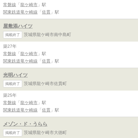
常磐線
「
龍ケ崎市
」駅
関東鉄道竜ケ崎線
「
佐貫
」駅
屋敷添ハイツ
茨城県龍ケ崎市南中島町
掲載終了
築27年
常磐線
「
龍ケ崎市
」駅
関東鉄道竜ケ崎線
「
佐貫
」駅
光明ハイツ
茨城県龍ケ崎市佐貫町
掲載終了
築25年
常磐線
「
龍ケ崎市
」駅
関東鉄道竜ケ崎線
「
佐貫
」駅
メゾン・ド・うらら
茨城県龍ケ崎市大徳町
掲載終了