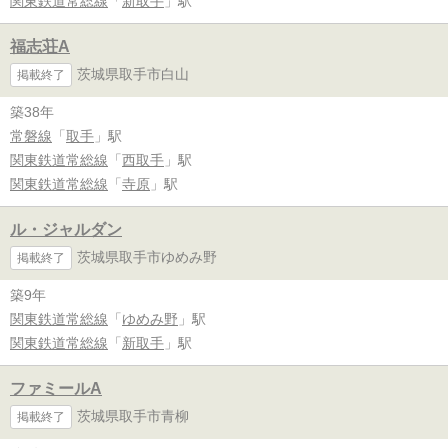
関東鉄道常総線
「
新取手
」駅
福志荘A
茨城県取手市白山
掲載終了
築38年
常磐線
「
取手
」駅
関東鉄道常総線
「
西取手
」駅
関東鉄道常総線
「
寺原
」駅
ル・ジャルダン
茨城県取手市ゆめみ野
掲載終了
築9年
関東鉄道常総線
「
ゆめみ野
」駅
関東鉄道常総線
「
新取手
」駅
ファミールA
茨城県取手市青柳
掲載終了