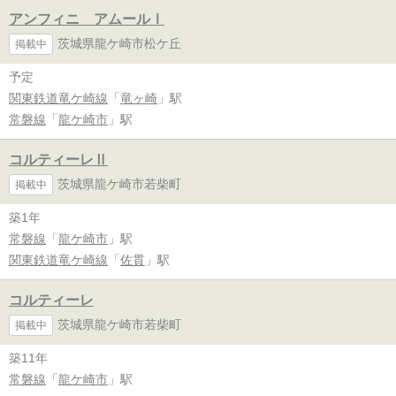
アンフィニ アムールⅠ
茨城県龍ケ崎市松ケ丘
掲載中
予定
関東鉄道竜ケ崎線
「
竜ヶ崎
」駅
常磐線
「
龍ケ崎市
」駅
コルティーレⅡ
茨城県龍ケ崎市若柴町
掲載中
築1年
常磐線
「
龍ケ崎市
」駅
関東鉄道竜ケ崎線
「
佐貫
」駅
コルティーレ
茨城県龍ケ崎市若柴町
掲載中
築11年
常磐線
「
龍ケ崎市
」駅