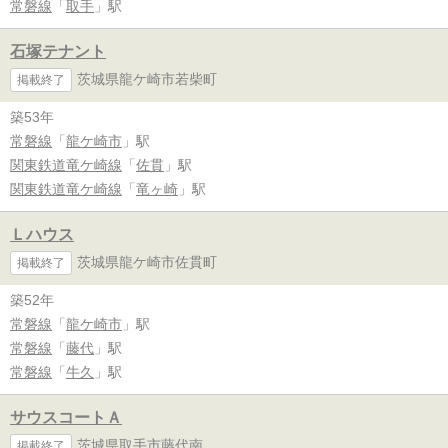
常磐線
「
取手
」駅
石塚テナント
茨城県龍ケ崎市若柴町
掲載終了
築53年
常磐線
「
龍ケ崎市
」駅
関東鉄道竜ケ崎線
「
佐貫
」駅
関東鉄道竜ケ崎線
「
竜ヶ崎
」駅
Ｌハウス
茨城県龍ケ崎市佐貫町
掲載終了
築52年
常磐線
「
龍ケ崎市
」駅
常磐線
「
藤代
」駅
常磐線
「
牛久
」駅
サウスコートＡ
茨城県取手市藤代南
掲載終了