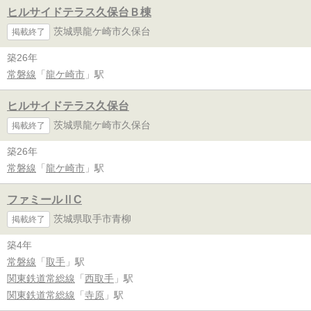
ヒルサイドテラス久保台Ｂ棟
茨城県龍ケ崎市久保台
掲載終了
築26年
常磐線
「
龍ケ崎市
」駅
ヒルサイドテラス久保台
茨城県龍ケ崎市久保台
掲載終了
築26年
常磐線
「
龍ケ崎市
」駅
ファミールⅡC
茨城県取手市青柳
掲載終了
築4年
常磐線
「
取手
」駅
関東鉄道常総線
「
西取手
」駅
関東鉄道常総線
「
寺原
」駅