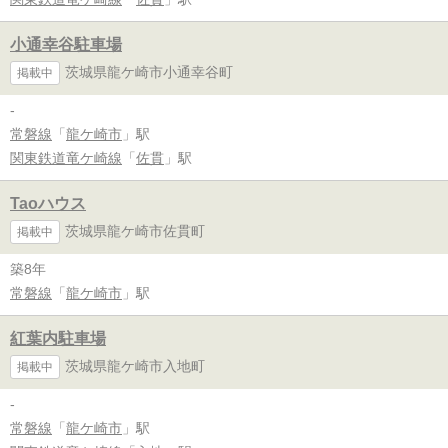
小通幸谷駐車場
茨城県龍ケ崎市小通幸谷町
掲載中
-
常磐線
「
龍ケ崎市
」駅
関東鉄道竜ケ崎線
「
佐貫
」駅
Taoハウス
茨城県龍ケ崎市佐貫町
掲載中
築8年
常磐線
「
龍ケ崎市
」駅
紅葉内駐車場
茨城県龍ケ崎市入地町
掲載中
-
常磐線
「
龍ケ崎市
」駅