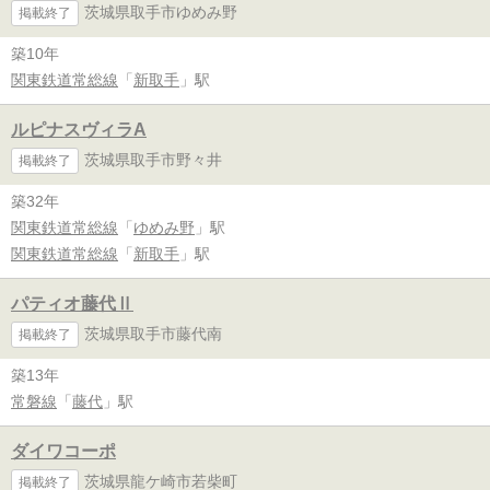
茨城県取手市ゆめみ野
掲載終了
築10年
関東鉄道常総線
「
新取手
」駅
ルピナスヴィラA
茨城県取手市野々井
掲載終了
築32年
関東鉄道常総線
「
ゆめみ野
」駅
関東鉄道常総線
「
新取手
」駅
パティオ藤代Ⅱ
茨城県取手市藤代南
掲載終了
築13年
常磐線
「
藤代
」駅
ダイワコーポ
茨城県龍ケ崎市若柴町
掲載終了