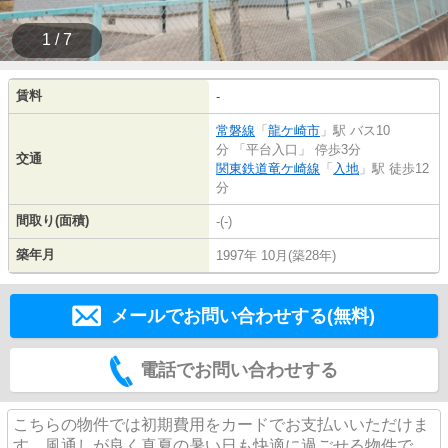
1 / 7
賃料
-
常磐線
「
龍ケ崎市
」駅 バス10
分 「平台入口」 停歩3分
交通
関東鉄道竜ケ崎線
「
入地
」駅 徒歩12
分
間取り(面積)
-(-)
築年月
1997年 10月(築28年)
メールでお問い合わせする(無料)
電話でお問い合わせする
こちらの物件では初期費用をカードでお支払いいただけま
す。風通しが良く真夏の暑い日も快適に過ごせる物件で