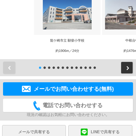
龍ケ崎市立 馴柴小学校
中根台
約1906m／24分
約1476
前
メールでお問い合わせする(無料)
電話でお問い合わせする
現況の確認はお気軽にお問い合わせください。
メールで共有する
LINEで共有する