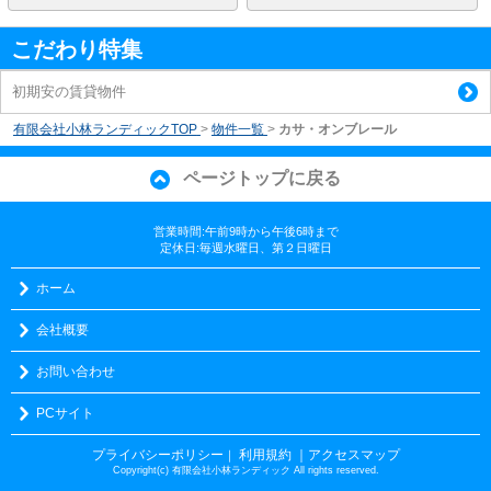
こだわり特集
初期安の賃貸物件
有限会社小林ランディックTOP
>
物件一覧
>
カサ・オンブレール
ページトップに戻る
営業時間:午前9時から午後6時まで
定休日:毎週水曜日、第２日曜日
ホーム
会社概要
お問い合わせ
PCサイト
プライバシーポリシー
利用規約
｜アクセスマップ
｜
Copyright(c) 有限会社小林ランディック All rights reserved.