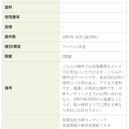
賃料
-
管理費等
-
面積
-
築年数
1997年 10月 (築28年)
種別/構造
アパート/木造
階建
2階建
こちらの物件では初期費用をカード
でお支払いいただけます。こちらの
物件はアパートです。徒歩3分以内の
場所にバス停があり、アクセス便利
備考
です。風通しが良好な物件です。小
林ランディックまでのお問い合わせ
なら、0297-66-0550から遠慮なくど
うぞ。龍ケ崎市エリアに関する事な
ら当社にお任せ下さい。
有限会社小林ランディック
茨城県龍ケ崎市佐貫町７５８