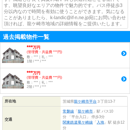
す。眺望良好なエリアの物件で魅力的です。バス停徒歩3
分以内なので時間を有効に使うことができます。気になる
ことがありましたら、k-landic@if-n.ne.jp宛にお問い合わせ
頂ければ、龍ケ崎市地域の詳細情報をご提供いたします。
過去掲載物件一覧
***
万円
(管理費・共益費 ***円)
敷：***｜礼：***
1階 / *** / ***
***
万円
(管理費・共益費 ***円)
敷：***｜礼：***
2階 / *** / ***
所在地
茨城県
龍ケ崎市
平台
３丁目13-7
常磐線
「
龍ケ崎市
」駅 バス10
分 「平台入口」 停歩3分
交通
関東鉄道竜ケ崎線
「
入地
」駅 徒歩12
分