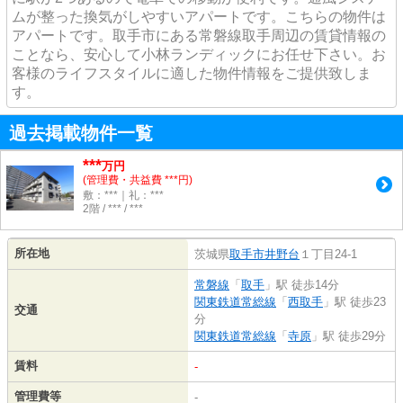
ムが整った換気がしやすいアパートです。こちらの物件は
アパートです。取手市にある常磐線取手周辺の賃貸情報の
ことなら、安心して小林ランディックにお任せ下さい。お
客様のライフスタイルに適した物件情報をご提供致しま
す。
過去掲載物件一覧
***
万円
(管理費・共益費 ***円)
敷：***｜礼：***
2階 / *** / ***
所在地
茨城県
取手市
井野台
１丁目24-1
常磐線
「
取手
」駅 徒歩14分
関東鉄道常総線
「
西取手
」駅 徒歩23
交通
分
関東鉄道常総線
「
寺原
」駅 徒歩29分
賃料
-
管理費等
-