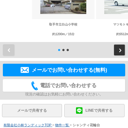
取手市立白山小学校
マツモト
約1200m／15分
約5512
前
メールでお問い合わせする(無料)
電話でお問い合わせする
現況の確認はお気軽にお問い合わせください。
メールで共有する
LINEで共有する
有限会社小林ランディックTOP
>
物件一覧
>
シャンティ花輪台