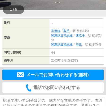
1 / 6
賃料
-
常磐線
「
取手
」駅 徒歩14分
関東鉄道常総線
「
西取手
」駅 徒歩23
交通
分
関東鉄道常総線
「
寺原
」駅 徒歩29分
間取り(面積)
-(-)
築年月
2003年 9月(築22年)
メールでお問い合わせする(無料)
電話でお問い合わせする
駅まで歩いて14分ほどの、魅力的な立地の物件です。周辺
に駅が2つあるので電車での移動が便利です。通風システ