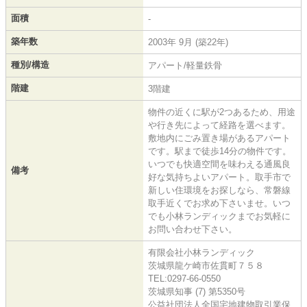
面積
-
築年数
2003年 9月 (築22年)
種別/構造
アパート/軽量鉄骨
階建
3階建
物件の近くに駅が2つあるため、用途
や行き先によって経路を選べます。
敷地内にごみ置き場があるアパート
です。駅まで徒歩14分の物件です。
いつでも快適空間を味わえる通風良
備考
好な気持ちよいアパート。取手市で
新しい住環境をお探しなら、常磐線
取手近くでお求め下さいませ。いつ
でも小林ランディックまでお気軽に
お問い合わせ下さい。
有限会社小林ランディック
茨城県龍ケ崎市佐貫町７５８
TEL:0297-66-0550
茨城県知事 (7) 第5350号
公益社団法人全国宅地建物取引業保