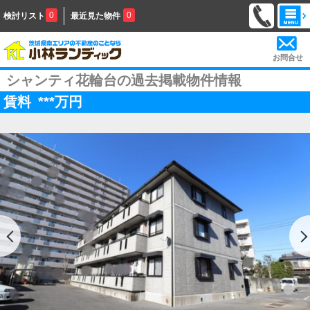
0
0
検討リスト
最近見た物件
お問合せ
シャンティ花輪台の過去掲載物件情報
賃料
***
万円