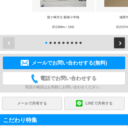
龍ケ崎市立 馴柴小学校
城西
約1368m／18分
約2157
前
メールでお問い合わせする(無料)
電話でお問い合わせする
現況の確認はお気軽にお問い合わせください。
メールで共有する
LINEで共有する
こだわり特集