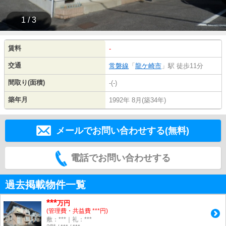
1 / 3
賃料
-
交通
常磐線
「
龍ケ崎市
」駅 徒歩11分
間取り(面積)
-(-)
築年月
1992年 8月(築34年)
メールでお問い合わせする(無料)
電話でお問い合わせする
過去掲載物件一覧
***
万円
(管理費・共益費 ***円)
敷：***｜礼：***