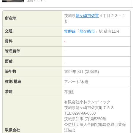
2階 / *** / ***
茨城県
龍ケ崎市
佐貫
４丁目２３－１
所在地
６
交通
常磐線
「
龍ケ崎市
」駅 徒歩11分
賃料
-
管理費等
-
面積
-
築年数
1992年 8月 (築34年)
種別/構造
アパート/木造
階建
2階建
有限会社小林ランディック
茨城県龍ケ崎市佐貫町７５８
TEL:0297-66-0550
茨城県知事 (7) 第5350号
公益社団法人全国宅地建物取引業保
取扱会社
証協会