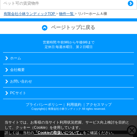
ペット可の賃貸物件
有限会社小林ランディックTOP
>
物件一覧
>
リバーホームＡ棟
ページトップに戻る
営業時間:午前9時から午後6時まで
定休日:毎週水曜日、第２日曜日
ホーム
会社概要
お問い合わせ
PCサイト
プライバシーポリシー
利用規約
｜アクセスマップ
｜
Copyright(c) 有限会社小林ランディック All rights reserved.
当サイトでは、お客様の当サイト利用状況把握、サービス向上検討を目的と
して、クッキー（Cookie）を使用しています。
詳しくは、当社の
「Cookieの取扱いについて」
をご確認ください。