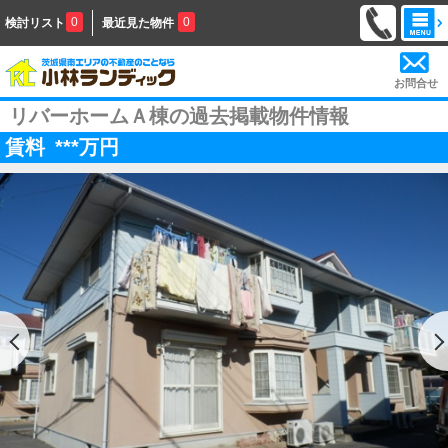
0
0
検討リスト
最近見た物件
お問合せ
リバーホームＡ棟の過去掲載物件情報
賃料
***
万円