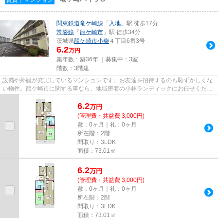
関東鉄道竜ケ崎線
「
入地
」駅 徒歩17分
常磐線
「
龍ケ崎市
」駅 徒歩34分
茨城県
龍ケ崎市
小柴
４丁目6番3号
6.2
万円
築年数：築36年 ｜募集中：
3室
階数：3階建
設備や外観が充実しているマンションです。お友達を招待するのも恥ずかしくな
い物件。龍ケ崎市に関する事なら、地域密着の小林ランディックにお任せくださ
い。ご質問、物件詳細は0297-...
6.2
万
円
(管理費・共益費 3,000円)
敷：0ヶ月｜礼：0ヶ月
所在階：2階
間取り：3LDK
面積：73.01㎡
6.2
万
円
(管理費・共益費 3,000円)
敷：0ヶ月｜礼：0ヶ月
所在階：2階
間取り：3LDK
面積：73.01㎡