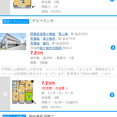
所在階：1階
間取り：1K
面積：24.00㎡
デスペランサ
賃貸｜マンション
関東鉄道竜ケ崎線
「
竜ヶ崎
」駅 徒歩20分
常磐線
「
龍ケ崎市
」駅 徒歩74分
常磐線
「
藤代
」駅 徒歩99分
茨城県
龍ケ崎市
光順田
2804-3
7.2
万円
築年数：築36年 ｜募集中：
1室
階数：3階建
共用部には敷地内ごみ置き場・エレベータなどが揃っております。通風良好なマ
ンションは洗濯物も乾きやすくなっています。駐車場まで50mの物件、いかがで
しょうか。上階からの音がない...
7.2
万
円
(管理費・共益費 -)
敷：1ヶ月｜礼：0ヶ月
所在階：3階
間取り：3LDK＋1S(納戸)
面積：84.00㎡
南中島町戸建て
賃貸｜一戸建て