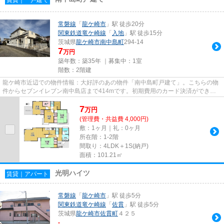
常磐線
「
龍ケ崎市
」駅 徒歩20分
関東鉄道竜ケ崎線
「
入地
」駅 徒歩15分
茨城県
龍ケ崎市
南中島町
294-14
7
万円
築年数：築35年 ｜募集中：
1室
階数：2階建
龍ケ崎市近辺での物件情報：大好評のあの物件「南中島町戸建て」。こちらの物
件からセブンイレブン南中島店まで414mです。初期費用のカード決済ができま
す。周辺に2駅あるので電車通勤...
7
万
円
(管理費・共益費 4,000円)
敷：1ヶ月｜礼：0ヶ月
所在階：1-2階
間取り：4LDK＋1S(納戸)
面積：101.21㎡
光明ハイツ
賃貸｜アパート
常磐線
「
龍ケ崎市
」駅 徒歩5分
関東鉄道竜ケ崎線
「
佐貫
」駅 徒歩5分
茨城県
龍ケ崎市
佐貫町
４２５
-