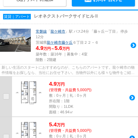
レオネクストパークサイドヒルⅡ
賃貸｜アパート
常磐線
「
龍ケ崎市
」駅 バス24分 「藤ヶ丘一丁目」 停歩
12分
茨城県
龍ケ崎市
藤ケ丘
６丁目２２－６
4.9
5.6
万円～
万円
築年数：築16年 ｜募集中：
4室
階数：2階建
新しい生活のスタートにおすすめなのが、こちらのアパートです。龍ケ崎市の物
件情報をお探しなら、当社にお任せ下さい。当物件以外にも様々な物件をご紹介
いたしますので、まずはお気...
4.9
万
円
(管理費・共益費 5,000円)
敷：0ヶ月｜礼：0ヶ月
所在階：1階
間取り：1LDK
面積：46.94㎡
5.4
万
円
(管理費・共益費 5,000円)
敷：0ヶ月｜礼：0ヶ月