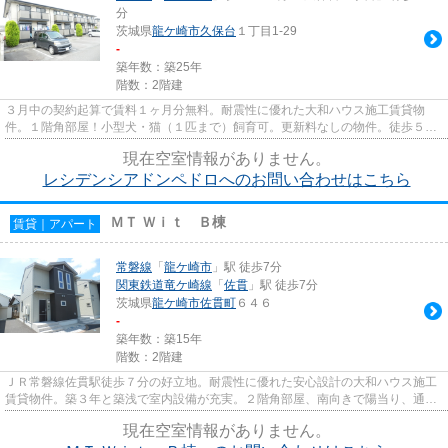
分
茨城県
龍ケ崎市
久保台
１丁目1-29
-
築年数：築25年
階数：2階建
３月中の契約起算で賃料１ヶ月分無料。耐震性に優れた大和ハウス施工賃貸物
件。１階角部屋！小型犬・猫（１匹まで）飼育可。更新料なしの物件。徒歩５分
以内に格安スーパー・コンビニ...
現在空室情報がありません。
レシデンシアドンペドロへのお問い合わせはこちら
ＭＴ Ｗｉｔ Ｂ棟
賃貸｜アパート
常磐線
「
龍ケ崎市
」駅 徒歩7分
関東鉄道竜ケ崎線
「
佐貫
」駅 徒歩7分
茨城県
龍ケ崎市
佐貫町
６４６
-
築年数：築15年
階数：2階建
ＪＲ常磐線佐貫駅徒歩７分の好立地。耐震性に優れた安心設計の大和ハウス施工
賃貸物件。築３年と築浅で室内設備が充実。２階角部屋、南向きで陽当り、通風
良好。室内ペット飼養でワン...
現在空室情報がありません。