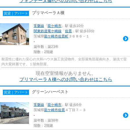
フォンテーヌ藤代へのお問い合わせはこちら
プリマベーラＡ棟
賃貸｜アパート
常磐線
「
龍ケ崎市
」駅 徒歩10分
関東鉄道竜ケ崎線
「
佐貫
」駅 徒歩10分
茨城県
龍ケ崎市
佐貫町
３６８６－１
-
築年数：築23年
階数：2階建
耐震性に優れた安心の大和ハウス施工賃貸物件。全部屋角部屋南向き。築浅で室
内大変綺麗です。１階角部屋。
現在空室情報がありません。
プリマベーラＡ棟へのお問い合わせはこちら
グリーンハーベスト
賃貸｜アパート
常磐線
「
龍ケ崎市
」駅 徒歩6分
茨城県
龍ケ崎市
佐貫
４丁目７－３
-
築年数：築38年
階数：2階建