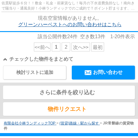
佐貫駅徒歩６分！！敷金・礼金・前家賃なし！毎月の下水道費負担なし！南向き
で陽当り・通風良好！小林ランディックでのご成約でＴポイント貯まります、使
えます。
現在空室情報がありません。
グリーンハーベストへのお問い合わせはこちら
該当公開件数
24
件 空き数
13
件
1-20
件表示
1
2
<<前へ
次へ>>
最初
チェックした物件をまとめて
検討リストに追加
お問い合わせ
さらに条件を絞り込む
物件リクエスト
有限会社小林ランディックTOP
>
(賃貸)路線・駅から探す
>
JR常磐線の賃貸物
件