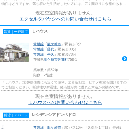
物件はどうですか。落ち着いた生活がしたい方には、広く間取りに余裕のある
1LDKが安定です。パーキングの...
現在空室情報がありません。
エクセルタバヤシへのお問い合わせはこちら
Ｌハウス
賃貸｜一戸建て
常磐線
「
龍ケ崎市
」駅 徒歩3分
常磐線
「
藤代
」駅 徒歩33分
常磐線
「
牛久
」駅 徒歩73分
茨城県
龍ケ崎市
佐貫町
758-1
-
築年数：築52年
階数：2階建
『Ｌハウス』:常磐線佐貫にも近くて便利。楽器応相談、ピアノ教室も開けますの
でご相談ください。断熱性や耐震性、経済性が共に優れた木造がお勧めです。味
わい深い赴きある物件。洗顔...
現在空室情報がありません。
Ｌハウスへのお問い合わせはこちら
レシデンシアドンペドロ
賃貸｜アパート
常磐線
「
龍ケ崎市
」駅 バス10分 「久保台１丁目」 停歩2