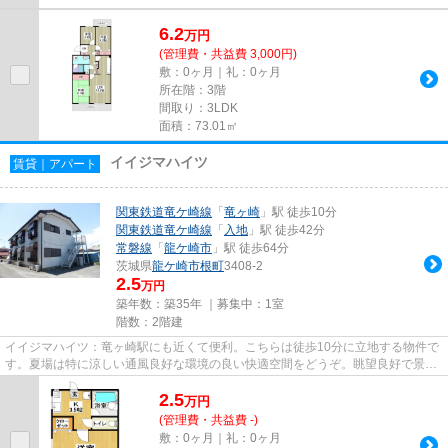
6.2
万
円
(管理費・共益費 3,000円)
敷：0ヶ月｜礼：0ヶ月
所在階：3階
間取り：3LDK
面積：73.01㎡
イイジマハイツ
賃貸｜アパート
関東鉄道竜ケ崎線
「
竜ヶ崎
」駅 徒歩10分
関東鉄道竜ケ崎線
「
入地
」駅 徒歩42分
常磐線
「
龍ケ崎市
」駅 徒歩64分
茨城県
龍ケ崎市
根町
3408-2
2.5
万円
築年数：築35年 ｜募集中：
1室
階数：2階建
イイジマハイツ：竜ヶ崎駅にも近くて便利。こちらは徒歩10分に立地する物件で
す。夏場は特に涼しい通風良好な環境の良い快適空間をどうぞ。眺望良好で景色
が楽しめます。当社は、お客...
2.5
万
円
(管理費・共益費 -)
敷：0ヶ月｜礼：0ヶ月