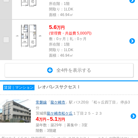
所在階：1階
間取り：1LDK
面積：46.94㎡
5.6
万
円
(管理費・共益費 5,000円)
敷：0ヶ月｜礼：0ヶ月
所在階：1階
間取り：1LDK
面積：46.94㎡
全4件を表示する
レオパレスサクセスⅠ
賃貸｜マンション
常磐線
「
龍ケ崎市
」駅 バス20分 「松ヶ丘四丁目」 停歩3
分
茨城県
龍ケ崎市
松ケ丘
１丁目２５－２３
4
5.1
万円～
万円
築年数：築29年 ｜募集中：
3室
階数：3階建