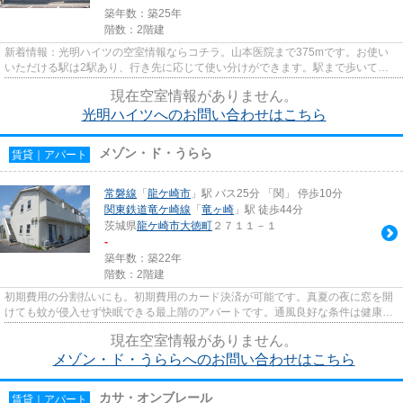
築年数：築25年
階数：2階建
新着情報：光明ハイツの空室情報ならコチラ。山本医院まで375mです。お使い
いただける駅は2駅あり、行き先に応じて使い分けができます。駅まで歩いてア
クセスできる、徒歩5分の距離に...
現在空室情報がありません。
光明ハイツへのお問い合わせはこちら
メゾン・ド・うらら
賃貸｜アパート
常磐線
「
龍ケ崎市
」駅 バス25分 「関」 停歩10分
関東鉄道竜ケ崎線
「
竜ヶ崎
」駅 徒歩44分
茨城県
龍ケ崎市
大徳町
２７１１－１
-
築年数：築22年
階数：2階建
初期費用の分割払いにも。初期費用のカード決済が可能です。真夏の夜に窓を開
けても蚊が侵入せず快眠できる最上階のアパートです。通風良好な条件は健康面
でも大切です。そんな観点か...
現在空室情報がありません。
メゾン・ド・うららへのお問い合わせはこちら
カサ・オンブレール
賃貸｜アパート