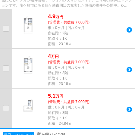
気になるイチオシ物件情報：「レオパレスサクセスⅠ」。こちらの物件はマンシ
ョンです。龍ケ崎市にある龍ケ崎市周辺の充実した設備の物件を公開中。k-
landic@if-n.ne.jpか0297-66-0550...
4.9
万
円
(管理費・共益費 7,000円)
敷：0ヶ月｜礼：0ヶ月
所在階：2階
間取り：1K
面積：23.18㎡
4
万
円
(管理費・共益費 7,000円)
敷：0ヶ月｜礼：0ヶ月
所在階：3階
間取り：1K
面積：23.18㎡
5.1
万
円
(管理費・共益費 7,000円)
敷：0ヶ月｜礼：0ヶ月
所在階：3階
間取り：1K
面積：24.84㎡
竜ヶ崎ハイツB
賃貸｜マンション