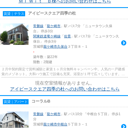
ＭＴ Ｗｉｔ Ｂ棟へのお問い合わせはこちら
アイビースクエア四季の杜
賃貸｜テラス
常磐線
「
龍ケ崎市
」駅 バス7分 「ニュータウン久保
台」 停歩3分
関東鉄道竜ケ崎線
「
佐貫
」駅 バス7分 「ニュータウン久
保台」 停歩3分
茨城県
龍ケ崎市
久保台
３丁目８－１
-
築年数：築22年
階数：2階建
２月中契約限定で賃料減額と家賃１ヶ月分無料キャンペーン中。人気の一戸建感
覚のメゾネット。大和ハウ施工で設備も充実。浴室が１坪で広々しています。室
内大変綺麗です。専用庭もつ...
現在空室情報がありません。
アイビースクエア四季の杜へのお問い合わせはこちら
コーラルB
賃貸｜アパート
常磐線
「
龍ケ崎市
」駅 バス10分 「中根台５丁目」 停歩1
分
茨城県
龍ケ崎市
中根台
５丁目３－１