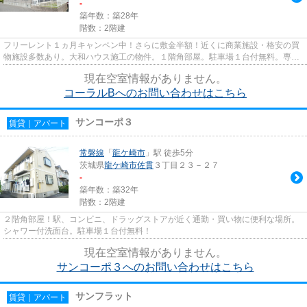
-
築年数：築28年
階数：2階建
フリーレント１ヵ月キャンペン中！さらに敷金半額！近くに商業施設・格安の買
物施設多数あり。大和ハウス施工の物件。１階角部屋。駐車場１台付無料。専用
庭付。小林ランディックでの...
現在空室情報がありません。
コーラルBへのお問い合わせはこちら
サンコーポ３
賃貸｜アパート
常磐線
「
龍ケ崎市
」駅 徒歩5分
茨城県
龍ケ崎市
佐貫
３丁目２３－２７
-
築年数：築32年
階数：2階建
２階角部屋！駅、コンビニ、ドラッグストアが近く通勤・買い物に便利な場所。
シャワー付洗面台。駐車場１台付無料！
現在空室情報がありません。
サンコーポ３へのお問い合わせはこちら
サンフラット
賃貸｜アパート