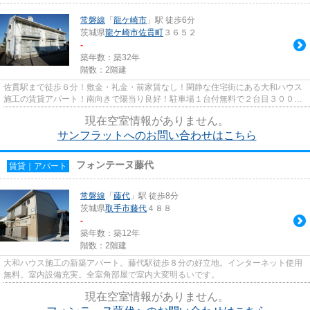
常磐線
「
龍ケ崎市
」駅 徒歩6分
茨城県
龍ケ崎市
佐貫町
３６５２
-
築年数：築32年
階数：2階建
佐貫駅まで徒歩６分！敷金・礼金・前家賃なし！閑静な住宅街にある大和ハウス
施工の賃貸アパート！南向きで陽当り良好！駐車場１台付無料で２台目３０００
円！徒歩３分の所にスーパー...
現在空室情報がありません。
サンフラットへのお問い合わせはこちら
フォンテーヌ藤代
賃貸｜アパート
常磐線
「
藤代
」駅 徒歩8分
茨城県
取手市
藤代
４８８
-
築年数：築12年
階数：2階建
大和ハウス施工の新築アパート。藤代駅徒歩８分の好立地。インターネット使用
無料。室内設備充実。全室角部屋で室内大変明るいです。
現在空室情報がありません。