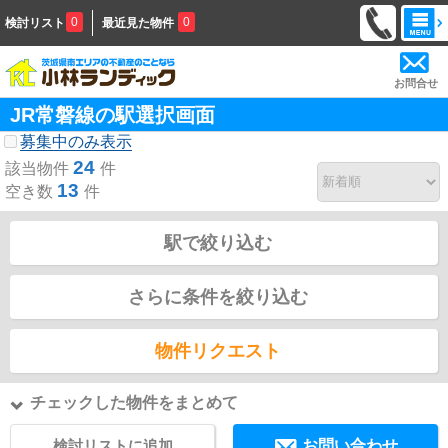
0
0
検討リスト
最近見た物件
お問合せ
JR常磐線の駅選択画面
募集中のみ表示
24
該当物件
件
13
空き数
件
駅で絞り込む
さらに条件を絞り込む
物件リクエスト
チェックした物件をまとめて
検討リストに追加
お問い合わせ