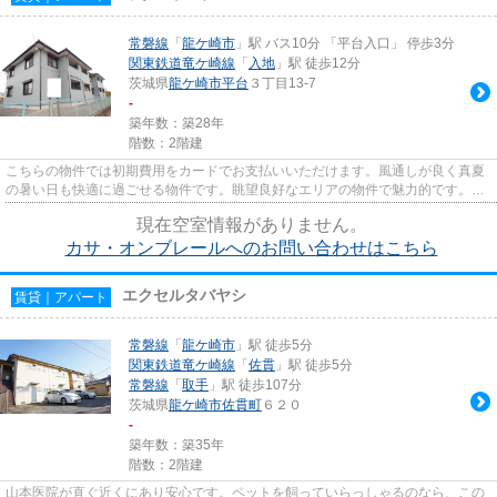
常磐線
「
龍ケ崎市
」駅 バス10分 「平台入口」 停歩3分
関東鉄道竜ケ崎線
「
入地
」駅 徒歩12分
茨城県
龍ケ崎市
平台
３丁目13-7
-
築年数：築28年
階数：2階建
こちらの物件では初期費用をカードでお支払いいただけます。風通しが良く真夏
の暑い日も快適に過ごせる物件です。眺望良好なエリアの物件で魅力的です。バ
ス停徒歩3分以内なので時間を...
現在空室情報がありません。
カサ・オンブレールへのお問い合わせはこちら
エクセルタバヤシ
賃貸｜アパート
常磐線
「
龍ケ崎市
」駅 徒歩5分
関東鉄道竜ケ崎線
「
佐貫
」駅 徒歩5分
常磐線
「
取手
」駅 徒歩107分
茨城県
龍ケ崎市
佐貫町
６２０
-
築年数：築35年
階数：2階建
山本医院が直ぐ近くにあり安心です。ペットを飼っていらっしゃるのなら、この