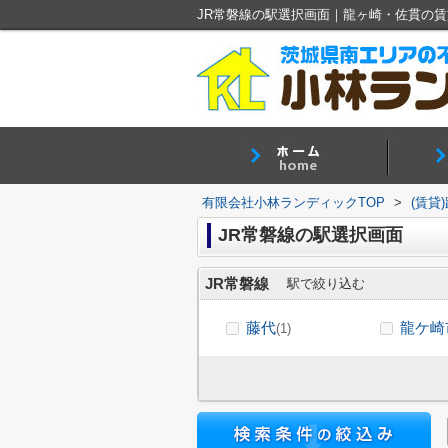
JR常磐線の駅選択画面｜龍ヶ崎・佐貫の
有限会社小林ランディックTOP
>
(賃貸
JR常磐線の駅選択画面
JR常磐線
駅で絞り込む
藤代
龍ケ崎
(1)