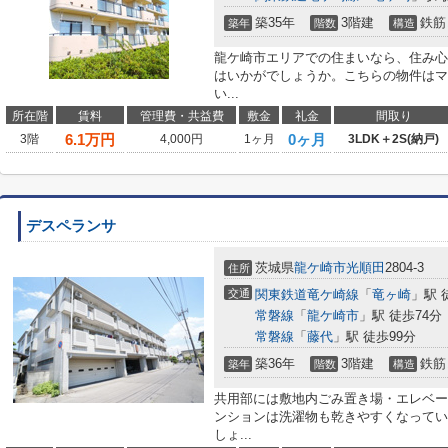
築35年
3階建
鉄筋
築年
階数
構造
龍ケ崎市エリアでの住まいなら、住み心
はいかがでしょうか。こちらの物件はマ
い...
所在階
賃料
管理費・共益費
敷金
礼金
間取り
6.1
万円
0ヶ月
3階
4,000円
1ヶ月
3LDK＋2S(納戸)
デスペランサ
茨城県
龍ケ崎市
光順田
2804-3
住所
交通
関東鉄道竜ケ崎線
「
竜ヶ崎
」駅 
常磐線
「
龍ケ崎市
」駅 徒歩74分
常磐線
「
藤代
」駅 徒歩99分
築36年
3階建
鉄筋
築年
階数
構造
共用部には敷地内ごみ置き場・エレベー
ンションは洗濯物も乾きやすくなってい
しょ...