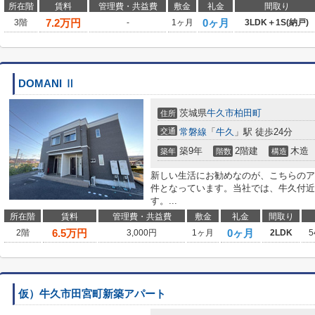
所在階
賃料
管理費・共益費
敷金
礼金
間取り
7.2
万円
0ヶ月
3階
-
1ヶ月
3LDK＋1S(納戸)
DOMANI Ⅱ
茨城県
牛久市
柏田町
住所
交通
常磐線
「
牛久
」駅 徒歩24分
築9年
2階建
木造
築年
階数
構造
新しい生活にお勧めなのが、こちらのア
件となっています。当社では、牛久付近
す。...
所在階
賃料
管理費・共益費
敷金
礼金
間取り
6.5
万円
0ヶ月
2階
3,000円
1ヶ月
2LDK
5
仮）牛久市田宮町新築アパート