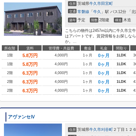
茨城県
牛久市
田宮町
住所
交通
常磐線
「
牛久
」駅 バス12分 「
予定
2階建
木造
築年
階数
構造
こちらの物件は2457m以内に牛久市立
はアパートです。賃貸情報をお探しなら
か。...
所在階
賃料
管理費・共益費
敷金
礼金
間取り
5.8
万円
0ヶ月
1階
4,000円
1ヶ月
1LDK
3
5.8
万円
0ヶ月
1階
4,000円
1ヶ月
1LDK
3
6.3
万円
0ヶ月
2階
4,000円
1ヶ月
1LDK
4
6.3
万円
0ヶ月
2階
4,000円
1ヶ月
1LDK
4
6.3
万円
0ヶ月
2階
4,000円
1ヶ月
1LDK
4
アヴァンセⅣ
茨城県
牛久市
刈谷町
２丁目１２
住所