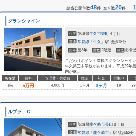
48
20
1-
該当公開件数
件 空き数
件
グランシャイン
茨城県
牛久市
栄町
４丁目
住所
交通
常磐線
「
牛久
」駅 徒歩18分
築8年
2階建
鉄骨
築年
階数
構造
こだわりポイント満載のグランシャイン。
牛久第三中学校があります。平成29年
内が魅...
所在階
賃料
管理費・共益費
敷金
礼金
間取り
5
万円
0ヶ月
1階
4,000円
1ヶ月
1K
29
ルプラ Ｃ
茨城県
龍ケ崎市
長山
６丁目
住所
交通
常磐線
「
龍ケ崎市
」駅 徒歩52分