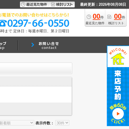
最終更新：2026年08月08日
00
00
件
件
最近見た物件
検討リスト
6時まで
定休日：毎週水曜日、第２日曜日
表示件数：