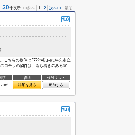
30
件表示
<<前へ
1
2
次へ>>
最初
造
こちらの物件は3722m以内に牛久市立
築のコチラの物件は、落ち着きのある室
面積
詳細
検討リスト
.75㎡
詳細を見る
追加する