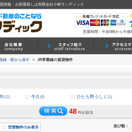
賃貸情報・お部屋探しは有限会社小林ランディック
営業時間：午前9時から午後
)路線・駅から探す
>
JR常磐線の賃貸物件
市
牛久
ひたち野うしく
(11)
(8)
(1)
48
件が該当
並び順：
空室物件のみ表示