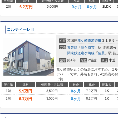
所在階
賃料
管理費・共益費
敷金
礼金
間取り
6.2
万円
0ヶ月
0ヶ月
2階
5,000円
2LDK
コルティーレⅡ
茨城県
龍ケ崎市
若柴町
３１９９
住所
交通
常磐線
「
龍ケ崎市
」駅 徒歩10分
関東鉄道竜ケ崎線
「
佐貫
」駅 徒
築1年
2階建
木造
築年
階数
構造
龍ケ崎市駅近くの新居におすすめ、コル
アパートです。外装もきれいな築浅のお
で徒...
所在階
賃料
管理費・共益費
敷金
礼金
間取り
5.9
万円
0ヶ月
1階
3,500円
7.9万円
1K
6.1
万円
0ヶ月
1階
3,500円
8.1万円
1K