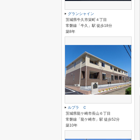
グランシャイン
茨城県牛久市栄町４丁目
常磐線「牛久」駅 徒歩18分
築8年
ルプラ Ｃ
茨城県龍ケ崎市長山６丁目
常磐線「龍ケ崎市」駅 徒歩52分
築10年