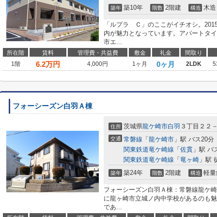
築10年
2階建
木造
築年
階数
構造
「ルプラ Ｃ」のここがイチオシ。20
内が魅力となっています。アパートタイ
市エ...
所在階
賃料
管理費・共益費
敷金
礼金
間取り
6.2
万円
0ヶ月
1階
4,000円
1ヶ月
2LDK
5
フォーシーズン白羽Ａ棟
茨城県
龍ケ崎市
白羽
３丁目２２
住所
交通
常磐線
「
龍ケ崎市
」駅 バス20分
関東鉄道竜ケ崎線
「
佐貫
」駅 バ
関東鉄道竜ケ崎線
「
竜ヶ崎
」駅 
築24年
2階建
軽量
築年
階数
構造
フォーシーズン白羽Ａ棟：常磐線龍ケ崎
に龍ヶ崎市立城ノ内中学校があるのも魅
であ...