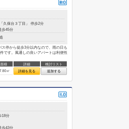
 「久保台３丁目」 停歩2分
徒歩45分
造
バス停から徒歩3分以内なので、雨の日も
件です。風通しの良いアパートは利便性
面積
詳細
検討リスト
7.80㎡
詳細を見る
追加する
歩18分
徒歩43分