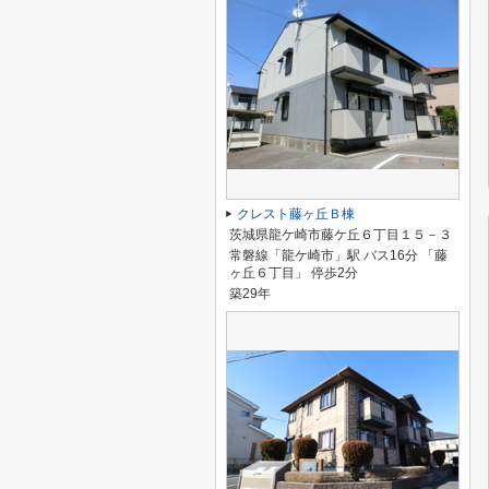
クレスト藤ヶ丘Ｂ棟
茨城県龍ケ崎市藤ケ丘６丁目１５－３
常磐線「龍ケ崎市」駅 バス16分 「藤
ヶ丘６丁目」 停歩2分
築29年