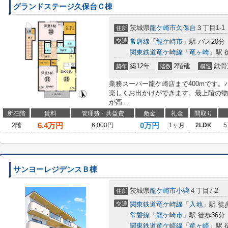
グランドステージ久保台Ｃ棟
茨城県
龍ケ崎市
久保台
３丁目1-1
住所
交通
常磐線
「
龍ケ崎市
」駅 バス20分
関東鉄道竜ケ崎線
「
竜ヶ崎
」駅 
築12年
2階建
鉄骨
築年
階数
構造
業務スーパー龍ケ崎店まで400mです。
楽しくお出かけができます。最上階の物
が高...
所在階
賃料
管理費・共益費
敷金
礼金
間取り
6.4
万円
0万円
2階
6,000円
1ヶ月
2LDK
5
サンヨーレジデンスＢ棟
茨城県
龍ケ崎市
小柴
４丁目7-2
住所
交通
関東鉄道竜ケ崎線
「
入地
」駅 徒
常磐線
「
龍ケ崎市
」駅 徒歩36分
関東鉄道竜ケ崎線
「
竜ヶ崎
」駅 