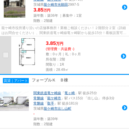
茨城県
龍ケ崎市
光順田
2997-5
3.85
万円
築年数：築36年 ｜募集中：
1室
階数：2階建
龍ケ崎市役所通り沿いの店舗事務所！業種ご相談ください！２階部分２室（詳細
はお問合せください）、関東鉄道竜ヶ崎線竜ヶ崎駅から徒歩15分！看板設置可能
です！近隣駐車場もご紹介可...
3.85
万
円
(管理費・共益費 -)
敷：0ヶ月｜礼：0ヶ月
所在階：2階
間取り：1R
面積：28.49㎡
フォーブルＫ Ｂ棟
賃貸｜アパート
関東鉄道竜ケ崎線
「
竜ヶ崎
」駅 徒歩25分
常磐線
「
龍ケ崎市
」駅 バス15分 「出し山」 停歩3分
常磐線
「
取手
」駅 徒歩181分
茨城県
龍ケ崎市
出し山町
-
築年数：築39年
階数：2階建