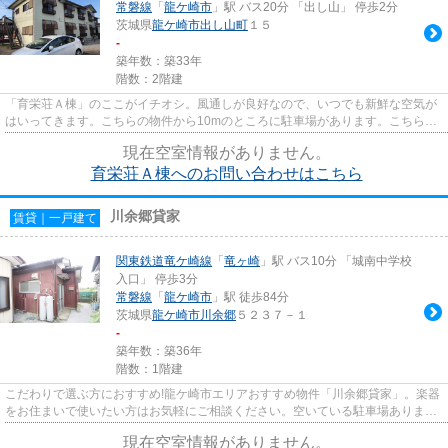
常磐線
「
龍ケ崎市
」駅 バス20分 「出し山」 停歩2分
茨城県
龍ケ崎市
出し山町
１５
-
築年数：築33年
階数：2階建
「育栄荘Ａ棟」のここがイチオシ。風通しが良好なので、いつでも新鮮な空気が
はいってきます。こちらの物件から10mのところに駐車場があります。こちらの
物件はアパートです。龍ケ崎市...
現在空室情報がありません。
育栄荘Ａ棟へのお問い合わせはこちら
川余郷貸家
賃貸｜一戸建て
関東鉄道竜ケ崎線
「
竜ヶ崎
」駅 バス10分 「城南中学校
入口」 停歩3分
常磐線
「
龍ケ崎市
」駅 徒歩84分
茨城県
龍ケ崎市
川余郷
５２３７－１
-
築年数：築36年
階数：1階建
こだわりで選ぶ方におすすめ!龍ケ崎市エリアおすすめ物件「川余郷貸家」。楽器
をお住まいで使いたい方はお気軽にご相談ください。空いている駐車場ありま
す。お財布にも優しい礼金ゼロ...
現在空室情報がありません。