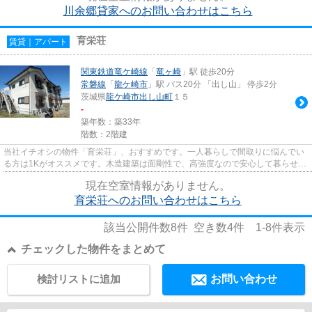
川余郷貸家へのお問い合わせはこちら
育栄荘
賃貸｜アパート
関東鉄道竜ケ崎線
「
竜ヶ崎
」駅 徒歩20分
常磐線
「
龍ケ崎市
」駅 バス20分 「出し山」 停歩2分
茨城県
龍ケ崎市
出し山町
１５
-
築年数：築33年
階数：2階建
当社イチオシの物件「育栄荘」、おすすめです。一人暮らしで間取りに悩んでい
る方は1Kがオススメです。木造建築は面剛性で、高強度なので安心して暮らせま
す。入居も案内も可能です。...
現在空室情報がありません。
育栄荘へのお問い合わせはこちら
該当公開件数
8
件 空き数
4
件
1-8
件表示
チェックした物件をまとめて
検討リストに追加
お問い合わせ