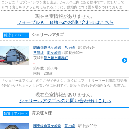
コンビニ「セブンイレブン出し山店」が235m以内にある物件です。忙しい日で
もゴミ出しをサクッと終えられるように、敷地内にゴミ置き場をつけておりま
す。最上階のアパートです。通風...
現在空室情報がありません。
フォーブルＫ Ｂ棟へのお問い合わせはこちら
シェリールアタゴ
賃貸｜アパート
関東鉄道竜ケ崎線
「
竜ヶ崎
」駅 徒歩9分
常磐線
「
龍ケ崎市
」駅 徒歩60分
茨城県
龍ケ崎市
馴馬町
-
築年数：築30年
階数：2階建
「シェリールアタゴ」のここがイチオシ。近くにはファミリーマート馴馬店(徒歩
4分)がありちょっとした買い物に便利です。駅から徒歩9分の物件なら、駅前のお
買い物も便利です。眺望良...
現在空室情報がありません。
シェリールアタゴへのお問い合わせはこちら
育栄荘Ａ棟
賃貸｜アパート
関東鉄道竜ケ崎線
「
竜ヶ崎
」駅 徒歩20分