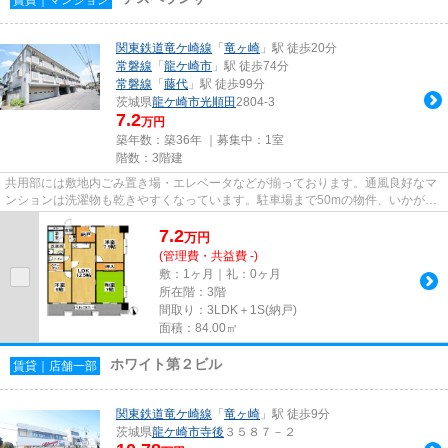
関東鉄道竜ケ崎線
「
竜ヶ崎
」駅 徒歩20分
常磐線
「
龍ケ崎市
」駅 徒歩74分
常磐線
「
藤代
」駅 徒歩99分
茨城県
龍ケ崎市
光順田
2804-3
7.2
万円
築年数：築36年 ｜募集中：
1室
階数：3階建
共用部には敷地内ごみ置き場・エレベータなどが揃っております。通風良好なマ
ンションは洗濯物も乾きやすくなっています。駐車場まで50mの物件、いかがで
しょうか。上階からの音がない...
7.2
万
円
(管理費・共益費 -)
敷：1ヶ月｜礼：0ヶ月
所在階：3階
間取り：3LDK＋1S(納戸)
面積：84.00㎡
ホワイト第２ビル
賃貸｜店舗一部
関東鉄道竜ケ崎線
「
竜ヶ崎
」駅 徒歩9分
茨城県
龍ケ崎市
寺後
３５８７－２