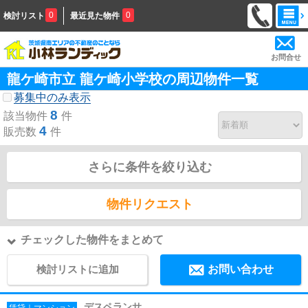
0
0
検討リスト
最近見た物件
お問合せ
龍ケ崎市立 龍ケ崎小学校の周辺物件一覧
募集中のみ表示
8
該当物件
件
4
販売数
件
さらに条件を絞り込む
物件リクエスト
チェックした物件をまとめて
検討リストに追加
お問い合わせ
デスペランサ
賃貸｜マンション