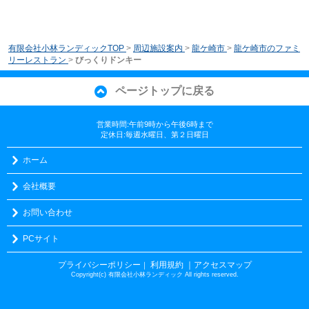
有限会社小林ランディックTOP
>
周辺施設案内
>
龍ケ崎市
>
龍ケ崎市のファミ
リーレストラン
>
びっくりドンキー
ページトップに戻る
営業時間:午前9時から午後6時まで
定休日:毎週水曜日、第２日曜日
ホーム
会社概要
お問い合わせ
PCサイト
プライバシーポリシー
利用規約
｜アクセスマップ
｜
Copyright(c) 有限会社小林ランディック All rights reserved.