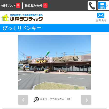
0
0
検討リスト
最近見た物件
お問合せ
びっくりドンキー
前
次
画像タップで拡大表示【
1
/1】