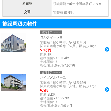
所在地
茨城県龍ケ崎市小通幸谷町２８８
交通
常磐線 佐貫駅
施設周辺の物件
賃貸｜アパート
コルティーレⅡ
常磐線「龍ケ崎市」駅 徒歩10分
関東鉄道竜ケ崎線「佐貫」駅 徒歩10分
5.9万円
間取:
1K
建物面積:
- / 10.04坪
土地面積:
- / -
敷金/礼金:
0ヶ月/7.9万円
賃貸｜アパート
ハイツメルベーユ
常磐線「龍ケ崎市」駅 徒歩14分
関東鉄道竜ケ崎線「入地」駅 徒歩17分
6万円
間取:
2LDK
建物面積:
- / 16.97坪
土地面積:
- / -
敷金/礼金:
0ヶ月/0ヶ月