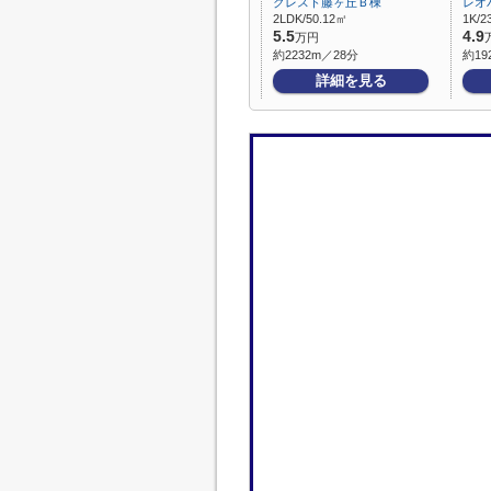
クレスト藤ヶ丘Ｂ棟
レオ
2LDK/50.12㎡
1K/2
5.5
4.9
万円
約2232m／28分
約19
詳細を見る