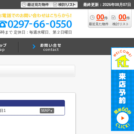
最終更新：2026年08月07日
00
00
件
件
最近見た物件
検討リスト
6時まで
定休日：毎週水曜日、第２日曜日
目1
MAP
▼