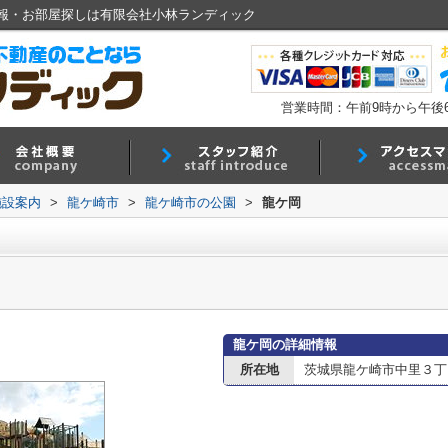
報・お部屋探しは有限会社小林ランディック
営業時間：午前9時から午後
施設案内
>
龍ケ崎市
>
龍ケ崎市の公園
>
龍ケ岡
龍ケ岡の詳細情報
所在地
茨城県龍ケ崎市中里３丁