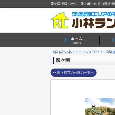
龍ケ岡情報ページ｜龍ヶ崎・佐貫の賃貸情
有限会社小林ランディックTOP
>
周辺
龍ケ岡
<<龍ケ崎市の公園の一覧へ