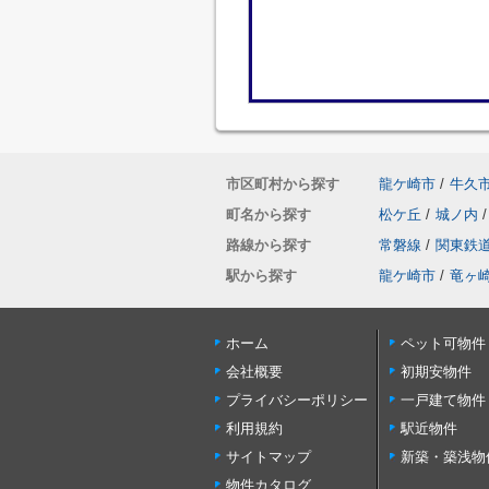
市区町村から探す
龍ケ崎市
/
牛久
町名から探す
松ケ丘
/
城ノ内
/
路線から探す
常磐線
/
関東鉄
駅から探す
龍ケ崎市
/
竜ヶ
ホーム
ペット可物件
会社概要
初期安物件
プライバシーポリシー
一戸建て物件
利用規約
駅近物件
サイトマップ
新築・築浅物
物件カタログ