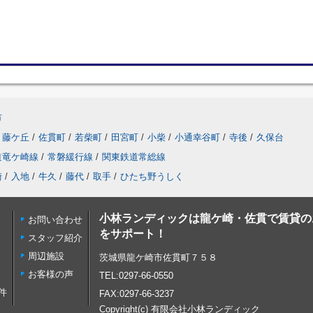
市
藤ケ丘
/
佐貫町
/
若柴町
/
田宮町
/
小柴
/
小通幸谷町
/
寺後
/
久保台
道竜ケ崎線
/
常磐緩行線
/
関東鉄道常総線
崎
/
入地
/
牛久
/
藤代
/
取手
/
ひたち野うしく
小林ランディックは龍ケ崎・佐貫で賃貸の
お問い合わせ
をサポート！
スタッフ紹介
周辺施設
茨城県龍ケ崎市佐貫町７５８
お客様の声
TEL:0297-66-0550
件
FAX:0297-66-3237
Copyright(c) 有限会社小林ランディック