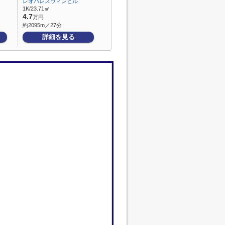
レオパレスウィンヒル
1K/23.71㎡
4.7
万円
約2095m／27分
詳細を見る