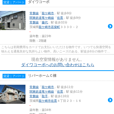
ダイワコーポ
賃貸｜アパート
常磐線
「
龍ケ崎市
」駅 徒歩9分
関東鉄道竜ケ崎線
「
佐貫
」駅 徒歩9分
常磐線
「
藤代
」駅 徒歩32分
茨城県
龍ケ崎市
若柴町
３３３０－２
-
築年数：築23年
階数：2階建
こちらは初期費用をカードでお支払いいただける物件です。いつでも快適空間を
味わえる通風良好な気持ちよい物件。高いニーズのある、駅徒歩8分の物件で
す。最上階の物件です。常磐線龍...
現在空室情報がありません。
ダイワコーポへのお問い合わせはこちら
リバーホームＣ棟
賃貸｜アパート
常磐線
「
龍ケ崎市
」駅 徒歩11分
関東鉄道竜ケ崎線
「
佐貫
」駅 徒歩11分
常磐線
「
取手
」駅 徒歩116分
茨城県
龍ケ崎市
佐貫
４丁目２３－１６
-
築年数：築34年