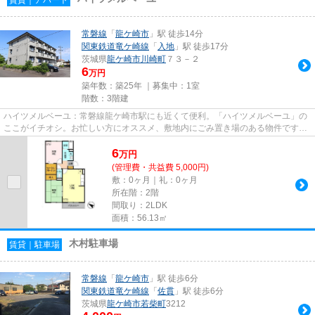
常磐線
「
龍ケ崎市
」駅 徒歩14分
関東鉄道竜ケ崎線
「
入地
」駅 徒歩17分
茨城県
龍ケ崎市
川崎町
７３－２
6
万円
築年数：築25年 ｜募集中：
1室
階数：3階建
ハイツメルベーユ：常磐線龍ケ崎市駅にも近くて便利。「ハイツメルベーユ」の
ここがイチオシ。お忙しい方にオススメ、敷地内にごみ置き場のある物件です。
こちらの物件はアパートです...
6
万
円
(管理費・共益費 5,000円)
敷：0ヶ月｜礼：0ヶ月
所在階：2階
間取り：2LDK
面積：56.13㎡
木村駐車場
賃貸｜駐車場
常磐線
「
龍ケ崎市
」駅 徒歩6分
関東鉄道竜ケ崎線
「
佐貫
」駅 徒歩6分
茨城県
龍ケ崎市
若柴町
3212