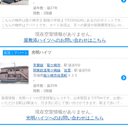
-
築年数：築27年
階数：2階建
こちらの物件は龍ケ崎市立 馴柴小学校まで515m以内にあるのがポイントです。
こちらの物件はアパートです。カード決済は、月々の家賃や初期費用支払いのわ
ずらわしさを解消してくれます...
現在空室情報がありません。
屋敷添ハイツへのお問い合わせはこちら
光明ハイツ
賃貸｜アパート
常磐線
「
龍ケ崎市
」駅 徒歩5分
関東鉄道竜ケ崎線
「
佐貫
」駅 徒歩5分
茨城県
龍ケ崎市
佐貫町
４２５
-
築年数：築25年
階数：2階建
新着情報：光明ハイツの空室情報ならコチラ。山本医院まで375mです。お使い
いただける駅は2駅あり、行き先に応じて使い分けができます。駅まで歩いてア
クセスできる、徒歩5分の距離に...
現在空室情報がありません。
光明ハイツへのお問い合わせはこちら