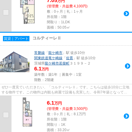
7.05
万
円
(管理費・共益費 4,100円)
敷：0ヶ月｜礼：1ヶ月
所在階：1階
間取り：1LDK
面積：50.05㎡
コルティーレⅡ
賃貸｜アパート
常磐線
「
龍ケ崎市
」駅 徒歩10分
関東鉄道竜ケ崎線
「
佐貫
」駅 徒歩10分
茨城県
龍ケ崎市
若柴町
３１９９－２
6.1
万円
築年数：築1年 ｜募集中：
1室
階数：2階建
ぜひ一度見ていただきたい、「コルティーレⅡ」です。こちらは徒歩10分に立地
する物件です。この物件は内観も綺麗で設備も充実した、令和7年築となってい
ます。こちらの物件はアパート...
6.1
万
円
(管理費・共益費 3,500円)
敷：0ヶ月｜礼：8.1万円
所在階：1階
間取り：1K
面積：33.20㎡