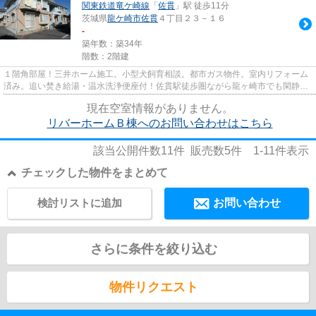
関東鉄道竜ケ崎線
「
佐貫
」駅 徒歩11分
茨城県
龍ケ崎市
佐貫
４丁目２３－１６
-
築年数：築34年
階数：2階建
１階角部屋！三井ホーム施工。小型犬飼育相談。都市ガス物件。室内リフォーム
済み。追い焚き給湯・温水洗浄便座付！佐貫駅徒歩圏ながら龍ヶ崎市でも閑静な
エリアで大変人気も高いですよ。
現在空室情報がありません。
リバーホームＢ棟へのお問い合わせはこちら
該当公開件数
11
件 販売数
5
件
1-11
件表示
チェックした物件をまとめて
検討リストに追加
お問い合わせ
さらに条件を絞り込む
物件リクエスト