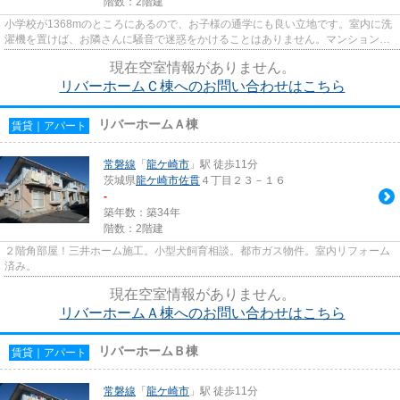
階数：2階建
小学校が1368mのところにあるので、お子様の通学にも良い立地です。室内に洗
濯機を置けば、お隣さんに騒音で迷惑をかけることはありません。マンションに
光ファイバーを導入しているの...
現在空室情報がありません。
リバーホームＣ棟へのお問い合わせはこちら
リバーホームＡ棟
賃貸｜アパート
常磐線
「
龍ケ崎市
」駅 徒歩11分
茨城県
龍ケ崎市
佐貫
４丁目２３－１６
-
築年数：築34年
階数：2階建
２階角部屋！三井ホーム施工。小型犬飼育相談。都市ガス物件。室内リフォーム
済み。
現在空室情報がありません。
リバーホームＡ棟へのお問い合わせはこちら
リバーホームＢ棟
賃貸｜アパート
常磐線
「
龍ケ崎市
」駅 徒歩11分