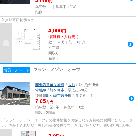
4,000
円
築年数：- ｜募集中：
1室
階数：-
佐貫駅東口徒歩６分！
4,000
円
(管理費・共益費 -)
敷：0ヶ月｜礼：0ヶ月
所在階：-
間取り：-
面積：-
フラン メゾン オーブ
賃貸｜アパート
関東鉄道竜ケ崎線
「
入地
」駅 徒歩19分
常磐線
「
龍ケ崎市
」駅 徒歩20分
茨城県
龍ケ崎市
若柴町
２９７６－１
7.05
万円
築年数：築2年 ｜募集中：
1室
階数：2階建
「フラン メゾン オーブ」の物件情報をお探しならお気軽にお問い合わせ下さ
い。内装もきれいな一押しの築浅物件です。きれい好きな方、古い物件は苦手と
いう方に。アパートタイプの...