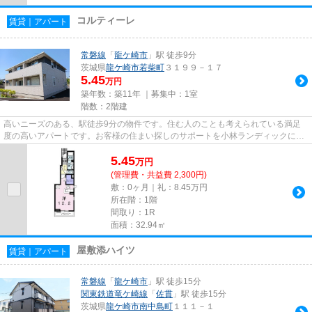
コルティーレ
賃貸｜アパート
常磐線
「
龍ケ崎市
」駅 徒歩9分
茨城県
龍ケ崎市
若柴町
３１９９－１７
5.45
万円
築年数：築11年 ｜募集中：
1室
階数：2階建
高いニーズのある、駅徒歩9分の物件です。住む人のことも考えられている満足
度の高いアパートです。お客様の住まい探しのサポートを小林ランディックにお
任せください。数多くの物件を...
5.45
万
円
(管理費・共益費 2,300円)
敷：0ヶ月｜礼：8.45万円
所在階：1階
間取り：1R
面積：32.94㎡
屋敷添ハイツ
賃貸｜アパート
常磐線
「
龍ケ崎市
」駅 徒歩15分
関東鉄道竜ケ崎線
「
佐貫
」駅 徒歩15分
茨城県
龍ケ崎市
南中島町
１１１－１