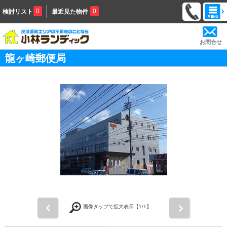
0
0
検討リスト
最近見た物件
お問合せ
龍ヶ崎郵便局
前
次
画像タップで拡大表示【
1
/1】