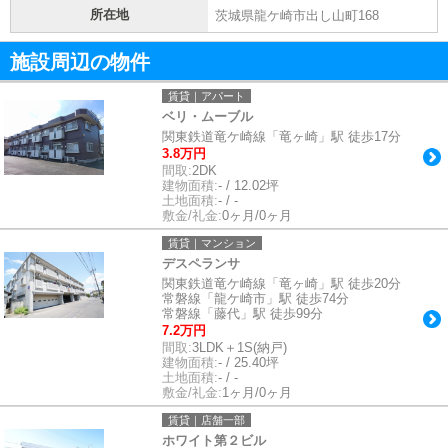
所在地
茨城県龍ケ崎市出し山町168
施設周辺の物件
賃貸｜アパート
ベリ・ムーブル
関東鉄道竜ケ崎線「竜ヶ崎」駅 徒歩17分
3.8万円
間取:
2DK
建物面積:
- / 12.02坪
土地面積:
- / -
敷金/礼金:
0ヶ月/0ヶ月
賃貸｜マンション
デスペランサ
関東鉄道竜ケ崎線「竜ヶ崎」駅 徒歩20分
常磐線「龍ケ崎市」駅 徒歩74分
常磐線「藤代」駅 徒歩99分
7.2万円
間取:
3LDK＋1S(納戸)
建物面積:
- / 25.40坪
土地面積:
- / -
敷金/礼金:
1ヶ月/0ヶ月
賃貸｜店舗一部
ホワイト第２ビル