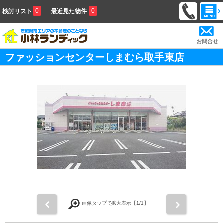
0
0
検討リスト
最近見た物件
お問合せ
ファッションセンターしまむら取手東店
前
次
画像タップで拡大表示【
1
/1】