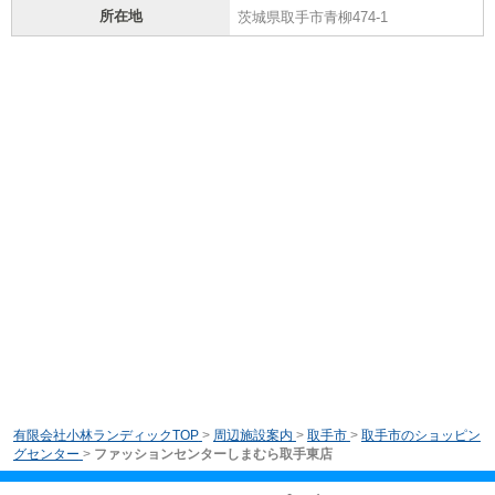
所在地
茨城県取手市青柳474-1
有限会社小林ランディックTOP
>
周辺施設案内
>
取手市
>
取手市のショッピン
グセンター
>
ファッションセンターしまむら取手東店