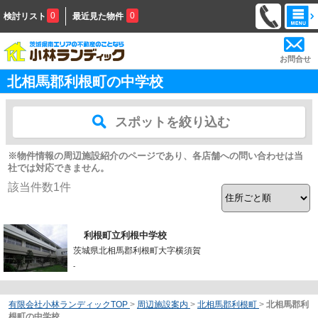
0
0
検討リスト
最近見た物件
お問合せ
北相馬郡利根町の中学校
スポットを絞り込む
※物件情報の周辺施設紹介のページであり、各店舗への問い合わせは当
社では対応できません。
該当件数
1
件
利根町立利根中学校
茨城県北相馬郡利根町大字横須賀
-
有限会社小林ランディックTOP
>
周辺施設案内
>
北相馬郡利根町
>
北相馬郡利
根町の中学校