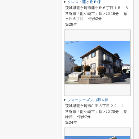
クレスト藤ヶ丘Ｂ棟
茨城県龍ケ崎市藤ケ丘６丁目１５－３
常磐線「龍ケ崎市」駅 バス16分 「藤
ヶ丘６丁目」 停歩2分
築29年
フォーシーズン白羽Ａ棟
茨城県龍ケ崎市白羽３丁目２２－１
常磐線「龍ケ崎市」駅 バス20分 「長
峰沖」 停歩2分
築24年