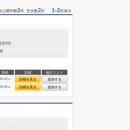
2
2
1-2
当公開件数
件 空き数
件
件表示
２
徒歩9分
造
面積
詳細
検討リスト
69.42㎡
詳細を見る
追加する
69.42㎡
詳細を見る
追加する
５