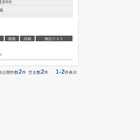
徒歩6分
造
面積
詳細
検討リスト
ら
2
2
1-2
当公開件数
件 空き数
件
件表示