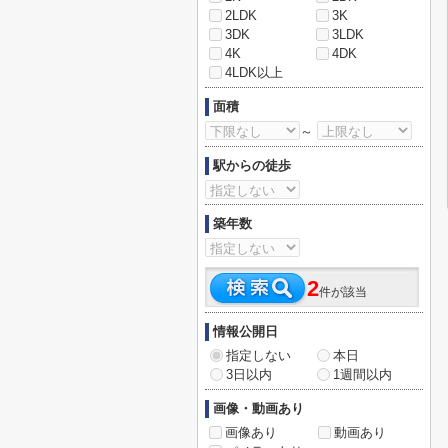
2LDK
3K
3DK
3LDK
4K
4DK
4LDK以上
面積
～
駅からの徒歩
築年数
2
件が該当
情報公開日
指定しない
本日
3日以内
1週間以内
画像・動画あり
画像あり
動画あり