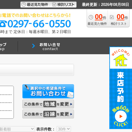
最終更新：2026年08月08日
00
00
件
件
最近見た物件
検討リスト
6時まで
定休日：毎週水曜日、第２日曜日
表示件数：