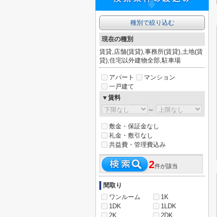
種別で絞り込む
現在の種別
賃貸,店舗(賃貸),事務所(賃貸),土地(賃
貸),住宅以外建物全部,駐車場
アパート
マンション
一戸建て
▼賃料
～
敷金・保証金なし
礼金・敷引なし
共益費・管理費込み
2
件が該当
間取り
ワンルーム
1K
1DK
1LDK
2K
2DK