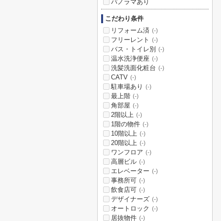
パノラマあり
こだわり条件
リフォーム済
(-)
フリーレント
(-)
バス・トイレ別
(-)
温水洗浄便座
(-)
洗髪洗面化粧台
(-)
CATV
(-)
駐車場あり
(-)
最上階
(-)
角部屋
(-)
2階以上
(-)
1階の物件
(-)
10階以上
(-)
20階以上
(-)
ワンフロア
(-)
高層ビル
(-)
エレベーター
(-)
事務所可
(-)
飲食店可
(-)
デザイナーズ
(-)
オートロック
(-)
居抜物件
(-)