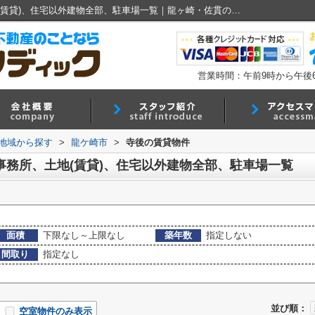
龍ケ崎市寺後の賃貸、店舗、事務所、土地(賃貸)、住宅以外建物全部、駐車場一覧｜龍ヶ崎・佐貫の賃貸情報・お部屋探しは有限会社小林ランディック
営業時間：午前9時から午後
)地域から探す
>
龍ケ崎市
>
寺後の賃貸物件
事務所、土地(賃貸)、住宅以外建物全部、駐車場一覧
面積
下限なし～上限なし
築年数
指定しない
間取り
指定なし
並び順：
空室物件のみ表示