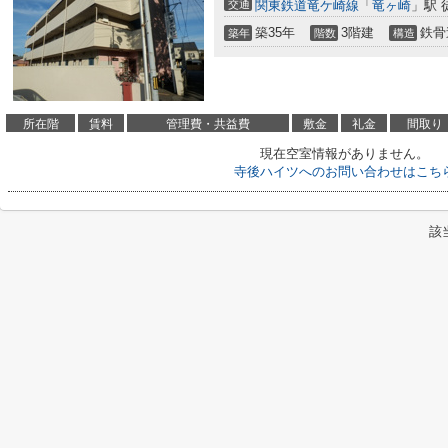
交通
関東鉄道竜ケ崎線
「
竜ヶ崎
」駅 
築35年
3階建
鉄骨
築年
階数
構造
所在階
賃料
管理費・共益費
敷金
礼金
間取り
現在空室情報がありません。
寺後ハイツへのお問い合わせはこち
該