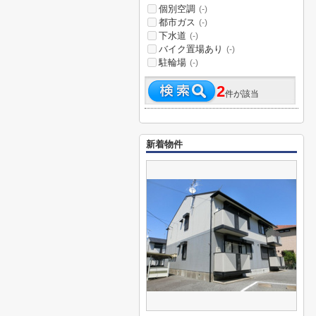
個別空調
(-)
都市ガス
(-)
下水道
(-)
バイク置場あり
(-)
駐輪場
(-)
2
件が該当
新着物件