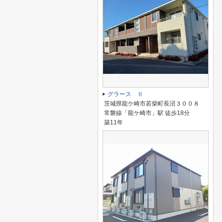
グラース Ⅱ
茨城県龍ケ崎市若柴町長沼３００８
常磐線「龍ケ崎市」駅 徒歩18分
築11年