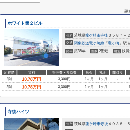
該
ホワイト第２ビル
茨城県
龍ケ崎市
寺後
３５８７－
住所
交通
関東鉄道竜ケ崎線
「
竜ヶ崎
」駅 
築38年
2階建
鉄骨
築年
階数
構造
所在階
賃料
管理費・共益費
敷金
礼金
間取り
10.78
万円
2階
3,300円
1ヶ月
1ヶ月
-
10.78
万円
2階
3,300円
1ヶ月
1ヶ月
-
寺後ハイツ
茨城県
龍ケ崎市
寺後
４０３８－
住所