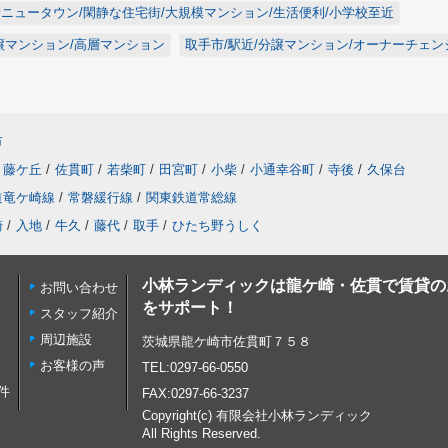
崎ニュータウン/閑静な住宅街/大規模マンション/生活便利/小学校至近
分譲マンション/高層マンション
取手市/駅近/分譲マンション/オーナーチェン
市
藤ケ丘
/
佐貫町
/
若柴町
/
田宮町
/
小柴
/
小通幸谷町
/
寺後
/
久保台
道竜ケ崎線
/
常磐緩行線
/
関東鉄道常総線
崎
/
入地
/
牛久
/
藤代
/
取手
/
ひたち野うしく
小林ランディックは龍ケ崎・佐貫で賃貸の
お問い合わせ
をサポート！
スタッフ紹介
周辺施設
茨城県龍ケ崎市佐貫町７５８
お客様の声
TEL:0297-66-0550
件
FAX:0297-66-3237
Copyright(c) 有限会社小林ランディック
All Rights Reserved.