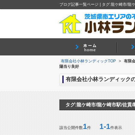
有限会社小林ランディックTOP
>
有限会
陽当り良好
タグ:龍ケ崎市/龍ケ崎市駅/佐貫/
1
1-1
該当公開件数
件
件表示