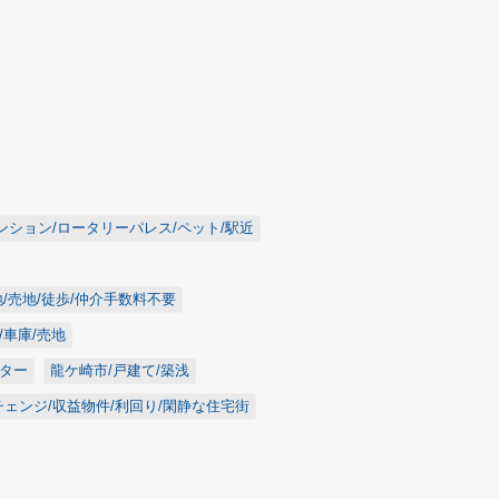
ンション/ロータリーパレス/ペット/駅近
地/売地/徒歩/仲介手数料不要
/車庫/売地
スター
龍ケ崎市/戸建て/築浅
チェンジ/収益物件/利回り/閑静な住宅街