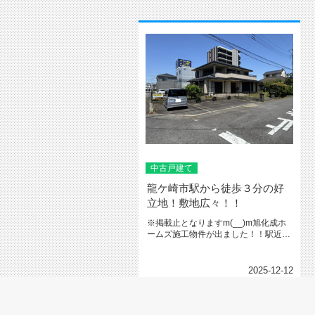
中古戸建て
龍ケ崎市駅から徒歩３分の好
立地！敷地広々！！
※掲載止となりますm(__)m旭化成ホ
ームズ施工物件が出ました！！駅近な
がら閑静な住宅街に立地！東南...
2025-12-12