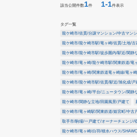
1
1-1
該当公開件数
件
件表示
タグ一覧
龍ケ崎市/佐貫/分譲マンション/中古マンシ
龍ケ崎市/龍ケ崎市駅/竜ヶ崎/佐貫/土地/
龍ケ崎市/龍ケ崎市駅/徒歩圏内/駅近/閑静
龍ケ崎市/竜ヶ崎/龍ケ崎市駅/関東鉄道/竜
龍ケ崎市/竜ヶ崎/関東鉄道竜ヶ崎線/竜ヶ崎駅
龍ケ崎市/龍ケ崎市駅/佐貫/駅近/旭化成/戸
龍ケ崎市/竜ヶ崎/平台/ニュータウン/閑静な
龍ケ崎市/閑静な立地/田園風景/戸建て
龍ケ崎市/竜ヶ崎駅/関東鉄道/姫宮町/中古
取手市/駒場/一戸建て/オーナーチェンジ/
龍ケ崎市/竜ヶ崎/白羽/積水ハウス/SHAW