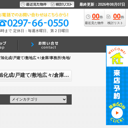
最終更新：2026年08月07日
00
00
件
件
最近見た物件
検討リスト
6時まで
定休日：毎週水曜日、第２日曜日
旭化成/戸建て/敷地広々/倉庫/事務所/角地/
有限会社小林ランディックのブログ記事一覧 | タグ:龍ケ崎市/龍ケ崎市駅/佐貫/駅近/旭化成/戸建て/敷地広々/倉庫/事務所/角地/陽当り良好