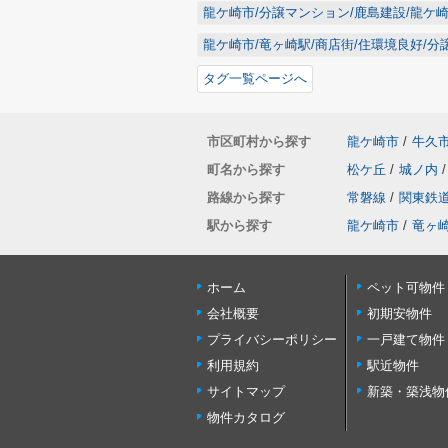
龍ケ崎市/分譲マンション/鹿島建設/龍ケ
龍ケ崎市/竜ヶ崎駅/商店街/住環境良好/
タグ一覧ページへ
市区町村から探す
龍ケ崎市
/
牛久
町名から探す
松ケ丘
/
城ノ内
/
路線から探す
常磐線
/
関東鉄
駅から探す
龍ケ崎市
/
竜ヶ
ホーム
ペット可物件
会社概要
初期安物件
プライバシーポリシー
一戸建て物件
利用規約
駅近物件
サイトマップ
新築・築浅物
物件カタログ