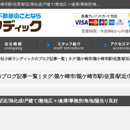
ブログ記事一覧ページ | タグ:龍ケ崎市/龍ケ崎市駅/佐貫/駅近/旭化成/戸建て/敷地広々/倉庫/事務所/角地/陽当り良好｜龍ヶ崎・佐貫の賃貸情報・お部屋探しは有限会社小林ランディック
営業時間：午前9時から午後
社小林ランディックのブログ記事一覧 | タグ:龍ケ崎市/龍ケ崎市駅/佐貫/駅近/
駅近/旭化成/戸建て/敷地広々/倉庫/事務所/角地/陽当り良好