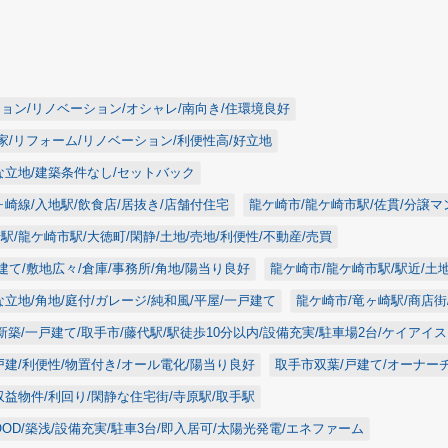
ョン/リノベーション/オシャレ/南向き/住環境良好
古家/リフォーム/リノベーション/利便性高/好立地
な立地/建築条件なし/セットバック
ヶ崎線/入地駅/飲食店/居抜き/店舗付住宅
龍ケ崎市/龍ケ崎市駅/佐貫/分譲マ
/龍ケ崎市駅/大徳町/閑静/土地/売地/利便性/不動産/売買
建て/敷地広々/倉庫/事務所/角地/陽当り良好
龍ケ崎市/龍ケ崎市駅/駅近/土
立地/角地/庭付/ガレージ/純和風/平屋/一戸建て
龍ケ崎市/竜ヶ崎駅/商店街
新築/一戸建て/取手市/藤代駅/駅徒歩10分以内/設備充実/駐車場2台/ケイアイ
戸建/利便性/物置付き/オール電化/陽当り良好
取手市双葉/戸建て/オーナー
収益物件/利回り/閑静な住宅街/寺原駅/取手駅
OOD/築浅/設備充実/駐車3台/即入居可/太陽光発電/エネファーム