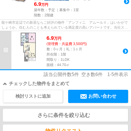
6.9
万円
築年数：予定 ｜募集中：
1室
階数：2階建
龍ケ崎市近辺での新居ならご好評の物件「アンフィニ アムールⅡ」はいかがで
しょうか。住む人のことも考えられている満足度の高いアパートです。当社スタ
ッフが地域の賃貸情報をご提供...
6.9
万
円
(管理費・共益費 3,500円)
敷：0ヶ月｜礼：1ヶ月
所在階：1階
間取り：1LDK
面積：44.70㎡
該当公開件数
5
件 空き数
6
件
1-5
件表示
チェックした物件をまとめて
検討リストに追加
お問い合わせ
さらに条件を絞り込む
物件リクエスト