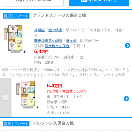
グランドステージ久保台Ｃ棟
賃貸｜アパート
常磐線
「
龍ケ崎市
」駅 バス20分 「久保台３丁目」 停歩2
分
関東鉄道竜ケ崎線
「
竜ヶ崎
」駅 徒歩45分
茨城県
龍ケ崎市
久保台
３丁目1-1
6.4
万円
築年数：築12年 ｜募集中：
1室
階数：2階建
業務スーパー龍ケ崎店まで400mです。バス停から徒歩3分以内なので、雨の日も
楽しくお出かけができます。最上階の物件です。風通しの良いアパートは利便性
が高く好条件です。こだわりた...
6.4
万
円
(管理費・共益費 6,000円)
敷：0万円｜礼：1ヶ月
所在階：2階
間取り：2LDK
面積：57.80㎡
デルソーレ久保台Ａ棟
賃貸｜アパート