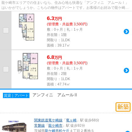
龍ケ崎市エリアでの住まいなら、住み心地も快適な「アンフィニ アムールⅠ」
はいかがでしょうか。こちらの物件はアパートです。お客様のお好みで龍ケ崎市
地域の物件情報がお探しいただ...
6.3
万
円
(管理費・共益費 3,500円)
敷：0ヶ月｜礼：1ヶ月
所在階：1階
間取り：1LDK
面積：39.17㎡
6.8
万
円
(管理費・共益費 3,500円)
敷：0ヶ月｜礼：1ヶ月
所在階：2階
間取り：1LDK
面積：47.74㎡
アンフィニ アムールⅡ
賃貸｜アパート
関東鉄道竜ケ崎線
「
竜ヶ崎
」駅 徒歩68分
常磐線
「
龍ケ崎市
」駅 徒歩92分
茨城県
龍ケ崎市
松ケ丘
４丁目２番地５