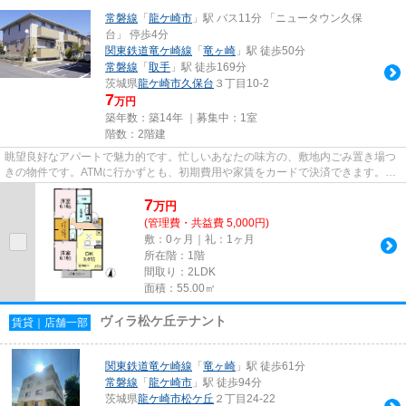
常磐線
「
龍ケ崎市
」駅 バス11分 「ニュータウン久保
台」 停歩4分
関東鉄道竜ケ崎線
「
竜ヶ崎
」駅 徒歩50分
常磐線
「
取手
」駅 徒歩169分
茨城県
龍ケ崎市
久保台
３丁目10-2
7
万円
築年数：築14年 ｜募集中：
1室
階数：2階建
眺望良好なアパートで魅力的です。忙しいあなたの味方の、敷地内ごみ置き場つ
きの物件です。ATMに行かずとも、初期費用や家賃をカードで決済できます。外
観タイル張りは、アパートの骨...
7
万
円
(管理費・共益費 5,000円)
敷：0ヶ月｜礼：1ヶ月
所在階：1階
間取り：2LDK
面積：55.00㎡
ヴィラ松ケ丘テナント
賃貸｜店舗一部
関東鉄道竜ケ崎線
「
竜ヶ崎
」駅 徒歩61分
常磐線
「
龍ケ崎市
」駅 徒歩94分
茨城県
龍ケ崎市
松ケ丘
２丁目24-22