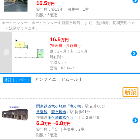
16.5
万円
築年数：築13年 ｜募集中：
1室
階数：6階建
ホームセンター「ホームセンター山新龍ケ崎店」まで、徒歩6分。初期費用のカ
ード決済ができます。
16.5
万
円
(管理費・共益費 -)
敷：2ヶ月｜礼：1ヶ月
所在階：-
間取り：-
面積：62.14㎡
アンフィニ アムールⅠ
賃貸｜アパート
関東鉄道竜ケ崎線
「
竜ヶ崎
」駅 徒歩68分
常磐線
「
龍ケ崎市
」駅 徒歩91分
茨城県
龍ケ崎市
松ケ丘
４丁目２番地５
6.3
6.8
万円～
万円
築年数：予定 ｜募集中：
2室
階数：2階建