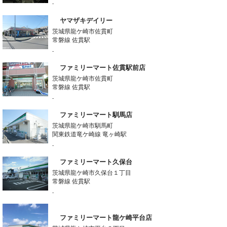
-
ヤマザキデイリー
茨城県龍ケ崎市佐貫町
常磐線 佐貫駅
-
ファミリーマート佐貫駅前店
茨城県龍ケ崎市佐貫町
常磐線 佐貫駅
-
ファミリーマート馴馬店
茨城県龍ケ崎市馴馬町
関東鉄道竜ケ崎線 竜ヶ崎駅
-
ファミリーマート久保台
茨城県龍ケ崎市久保台１丁目
常磐線 佐貫駅
-
ファミリーマート龍ケ崎平台店