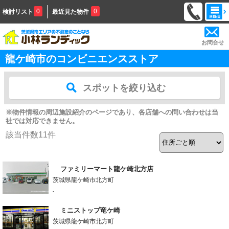
0
0
検討リスト
最近見た物件
お問合せ
龍ケ崎市のコンビニエンスストア
スポットを絞り込む
※物件情報の周辺施設紹介のページであり、各店舗への問い合わせは当
社では対応できません。
該当件数
11
件
ファミリーマート龍ケ崎北方店
茨城県龍ケ崎市北方町
-
ミニストップ竜ケ崎
茨城県龍ケ崎市北方町