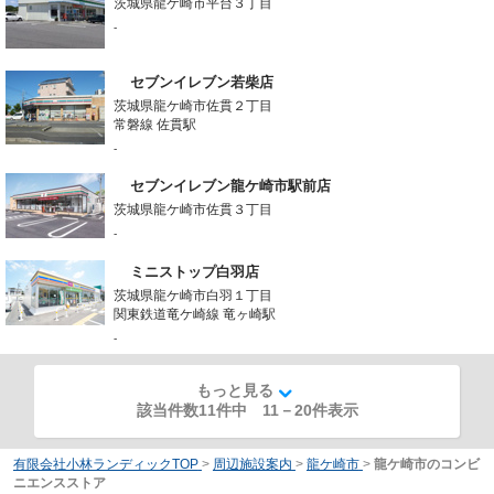
茨城県龍ケ崎市平台３丁目
-
セブンイレブン若柴店
茨城県龍ケ崎市佐貫２丁目
常磐線 佐貫駅
-
セブンイレブン龍ケ崎市駅前店
茨城県龍ケ崎市佐貫３丁目
-
ミニストップ白羽店
茨城県龍ケ崎市白羽１丁目
関東鉄道竜ケ崎線 竜ヶ崎駅
-
もっと見る
該当件数11件中
11
－
20
件表示
有限会社小林ランディックTOP
>
周辺施設案内
>
龍ケ崎市
>
龍ケ崎市のコンビ
ニエンスストア