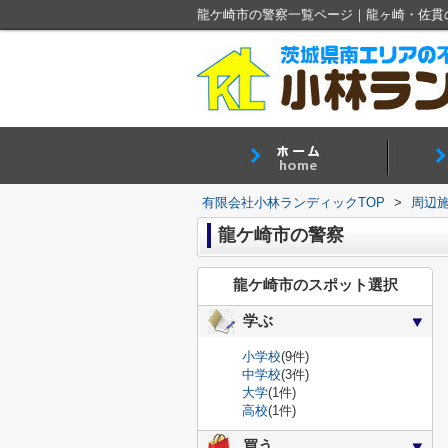
龍ケ崎市の警察一覧ページ｜龍ヶ崎・佐貫
有限会社小林ランディックTOP
>
周辺
龍ケ崎市の警察
龍ケ崎市のスポット選択
学ぶ
小学校
(9件)
中学校
(3件)
大学
(1件)
高校
(1件)
買う