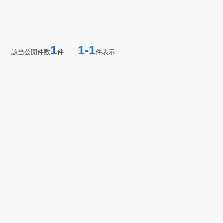
1
1-1
該当公開件数
件
件表示