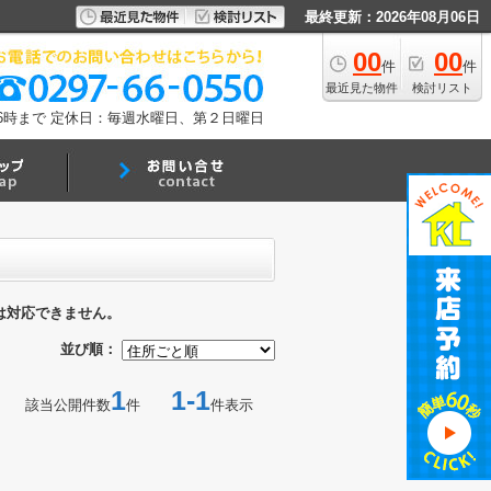
最終更新：2026年08月06日
00
00
件
件
最近見た物件
検討リスト
6時まで
定休日：毎週水曜日、第２日曜日
は対応できません。
並び順：
1
1-1
該当公開件数
件
件表示