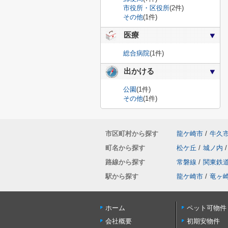
市役所・区役所
(2件)
その他
(1件)
医療
総合病院
(1件)
出かける
公園
(1件)
その他
(1件)
市区町村から探す
龍ケ崎市
/
牛久
町名から探す
松ケ丘
/
城ノ内
/
路線から探す
常磐線
/
関東鉄
駅から探す
龍ケ崎市
/
竜ヶ
ホーム
ペット可物件
会社概要
初期安物件