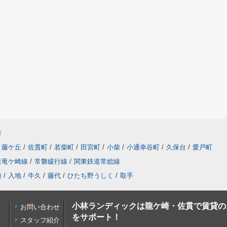
市
藤ケ丘
/
佐貫町
/
若柴町
/
田宮町
/
小柴
/
小通幸谷町
/
久保台
/
愛戸町
道竜ケ崎線
/
常磐緩行線
/
関東鉄道常総線
崎
/
入地
/
牛久
/
藤代
/
ひたち野うしく
/
取手
小林ランディックは龍ケ崎・佐貫で賃貸の
お問い合わせ
をサポート！
スタッフ紹介