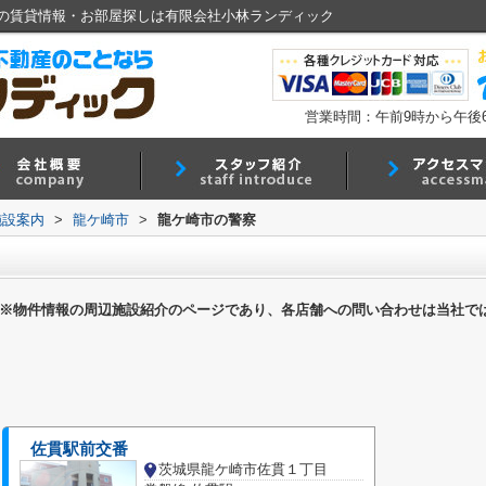
の賃貸情報・お部屋探しは有限会社小林ランディック
営業時間：午前9時から午後
施設案内
>
龍ケ崎市
>
龍ケ崎市の警察
※物件情報の周辺施設紹介のページであり、各店舗への問い合わせは当社で
佐貫駅前交番
茨城県龍ケ崎市佐貫１丁目