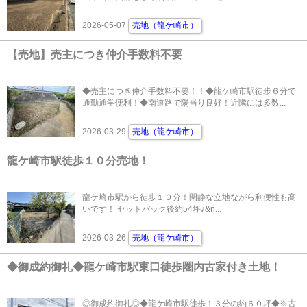
2026-05-07
売地（龍ケ崎市）
【売地】売主につき仲介手数料不要
◆売主につき仲介手数料不要！！◆龍ケ崎市駅徒歩６分で
通勤通学便利！◆南道路で陽当り良好！近隣には多数...
2026-03-29
売地（龍ケ崎市）
龍ケ崎市駅徒歩１０分売地！
龍ケ崎市駅から徒歩１０分！閑静な立地ながら利便性も高
いです！ セットバック後約54坪♪&n...
2026-03-26
売地（龍ケ崎市）
◆御成約御礼◆龍ケ崎市駅東口徒歩圏内古家付き土地！
◎御成約御礼◎◆龍ケ崎市駅徒歩１３分の約６０坪◆※古