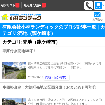
0
0
検討リスト
最近見た物件
お問合せ
有限会社小林ランディックのブログ記事一覧 | カ
テゴリ:売地（龍ケ崎市）
カテゴリ:売地（龍ケ崎市）
車庫付き売地68坪！
龍ケ崎商店街至近の立地で利便性高いです！車庫付きで月
極駐車場として運用の可能です！ 間口約...
2026-08-07
売地（龍ケ崎市）
◆価格改定！大徳町売地２区画分譲！おまとめも可能◎
①４１０万円 ②３９０万円 ２区画まとめて７３０万円(
*´艸｀)◆閑静ながら利便性の高い立地！！◆...