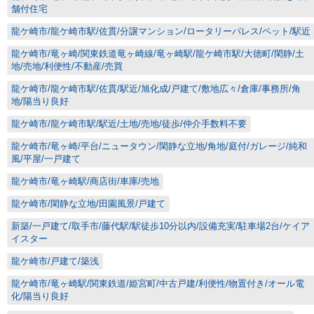
舗付住宅
龍ケ崎市/龍ケ崎市駅/佐貫/分譲マンション/ロータリーパレス/ペット/駅近
龍ケ崎市/竜ヶ崎/関東鉄道竜ヶ崎線/竜ヶ崎駅/龍ケ崎市駅/大徳町/閑静/土
地/売地/利便性/不動産/売買
龍ケ崎市/龍ケ崎市駅/佐貫/駅近/旭化成/戸建て/敷地広々/倉庫/事務所/角
地/陽当り良好
龍ケ崎市/龍ケ崎市駅/駅近/土地/売地/徒歩/仲介手数料不要
龍ケ崎市/竜ヶ崎/平台/ニュータウン/閑静な立地/角地/庭付/ガレージ/純和
風/平屋/一戸建て
龍ケ崎市/竜ヶ崎駅/商店街/車庫/売地
龍ケ崎市/閑静な立地/田園風景/戸建て
新築/一戸建て/取手市/藤代駅/駅徒歩10分以内/設備充実/駐車場2台/ケイア
イスター
龍ケ崎市/戸建て/築浅
龍ケ崎市/竜ヶ崎駅/関東鉄道/姫宮町/中古戸建/利便性/物置付き/オール電
化/陽当り良好