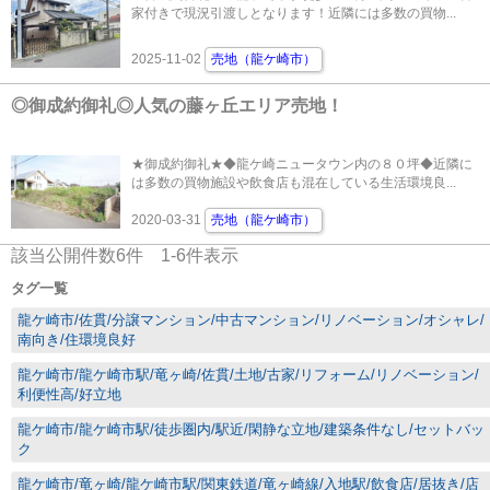
家付きで現況引渡しとなります！近隣には多数の買物...
2025-11-02
売地（龍ケ崎市）
◎御成約御礼◎人気の藤ヶ丘エリア売地！
★御成約御礼★◆龍ケ崎ニュータウン内の８０坪◆近隣に
は多数の買物施設や飲食店も混在している生活環境良...
2020-03-31
売地（龍ケ崎市）
該当公開件数
6
件
1-6
件表示
タグ一覧
龍ケ崎市/佐貫/分譲マンション/中古マンション/リノベーション/オシャレ/
南向き/住環境良好
龍ケ崎市/龍ケ崎市駅/竜ヶ崎/佐貫/土地/古家/リフォーム/リノベーション/
利便性高/好立地
龍ケ崎市/龍ケ崎市駅/徒歩圏内/駅近/閑静な立地/建築条件なし/セットバッ
ク
龍ケ崎市/竜ヶ崎/龍ケ崎市駅/関東鉄道/竜ヶ崎線/入地駅/飲食店/居抜き/店