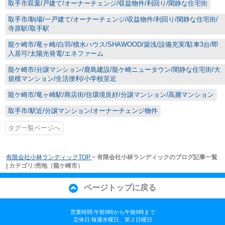
取手市双葉/戸建て/オーナーチェンジ/収益物件/利回り/閑静な住宅街
取手市/駒場/一戸建て/オーナーチェンジ/収益物件/利回り/閑静な住宅街/
寺原駅/取手駅
龍ケ崎市/竜ヶ崎/白羽/積水ハウス/SHAWOOD/築浅/設備充実/駐車3台/即
入居可/太陽光発電/エネファーム
龍ケ崎市/分譲マンション/鹿島建設/龍ケ崎ニュータウン/閑静な住宅街/大
規模マンション/生活便利/小学校至近
龍ケ崎市/竜ヶ崎駅/商店街/住環境良好/分譲マンション/高層マンション
取手市/駅近/分譲マンション/オーナーチェンジ物件
タグ一覧ページへ
有限会社小林ランディックTOP
>
有限会社小林ランディックのブログ記事一覧
| カテゴリ:売地（龍ケ崎市）
ページトップに戻る
営業時間:午前9時から午後6時まで
定休日:毎週水曜日、第２日曜日