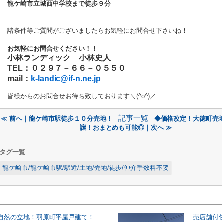
龍ケ崎市立城西中学校まで徒歩９分
諸条件等ご質問がございましたらお気軽にお問合せ下さいね！
お気軽にお問合せください！！
小林ランディック 小林史人
TEL：０２９７－６６－０５５０
mail：
k-landic@if-n.ne.jp
皆様からのお問合せお待ち致しております＼(^o^)／
記事一覧
≪ 前へ｜龍ケ崎市駅徒歩１０分売地！
◆価格改定！大徳町売
譲！おまとめも可能◎｜次へ ≫
タグ一覧
龍ケ崎市/龍ケ崎市駅/駅近/土地/売地/徒歩/仲介手数料不要
自然の立地！羽原町平屋戸建て！