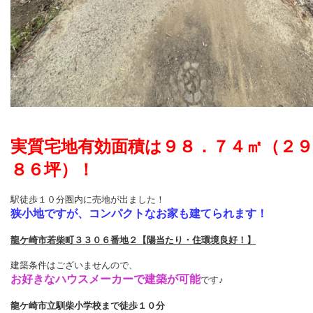
実質宅地有効面積は９８．７４㎡（２９
８６坪）！
駅徒歩１０分圏内に売地
が出ました！
狭小地ですが、コンパクトなお家も建てられます！
龍ケ崎市若柴町３３０６番地２【陽当たり・住環境良好！】
建築条件はございませんので、
お好きなハウスメーカーで建築が可能
です♪
龍ケ崎市立馴柴小学校まで徒歩１０分