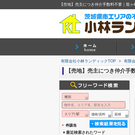
【売地】売主につき仲介手数料不要｜龍ヶ
有限会社小林ランディックTOP
>
有限
【売地】売主につき仲介手
種別
エリア| 駅
価格/賃料
面積
-
件該当
▼最近検索されたワード