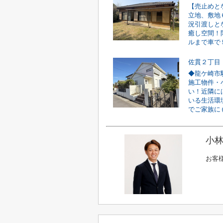
【売止めとな
立地、敷地
況引渡しと
癒し空間！
ルまで車で５
佐貫２丁目
◆龍ケ崎市
施工物件・
い！近隣に
いる生活環
でご家族にも
小林
お客