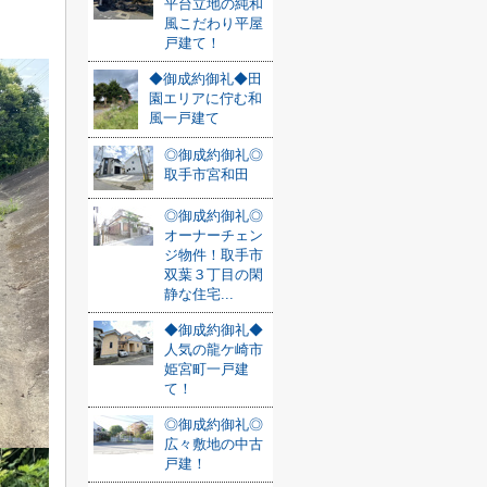
平台立地の純和
風こだわり平屋
戸建て！
◆御成約御礼◆田
園エリアに佇む和
風一戸建て
◎御成約御礼◎
取手市宮和田
◎御成約御礼◎
オーナーチェン
ジ物件！取手市
双葉３丁目の閑
静な住宅...
◆御成約御礼◆
人気の龍ケ崎市
姫宮町一戸建
て！
◎御成約御礼◎
広々敷地の中古
戸建！