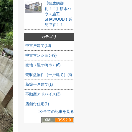
【御成約御
礼！！】積水ハ
ウス施工
SHAWOOD！必
見です！！
カテゴリ
中古戸建て(13)
中古マンション(9)
売地（龍ケ崎市）(6)
売収益物件（一戸建て）(3)
新築一戸建て(1)
不動産アドバイス(3)
店舗付住宅(1)
>>全ての記事を見る
XML
RSS2.0