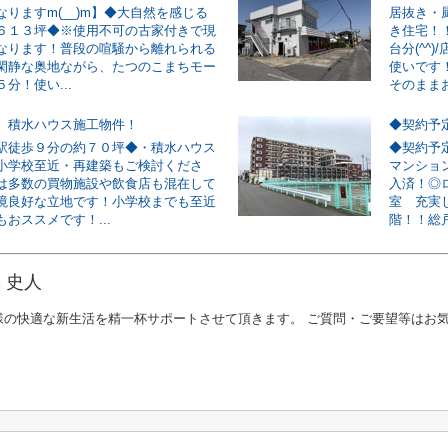
りますm(__)m】◆大自然を感じる
居抜き・
６１３坪◆※使用不可の古家付きで現
き住宅！
なります！普段の喧騒から離れられる
台分(^^
閑静な奥地ながら、たつのこまちモー
使いです
分！使い...
そのままお
 積水ハウス施工物件！
駅徒歩９分の約７０坪◆・積水ハウス
◆契約予
小学校至近・再建築もご検討くださ
マンショ
は多数の買物施設や飲食店も混在して
入済！◎
境良好な立地です！小学校までも至近
室 充実
おススメです！...
階！！総戸
 史人
様の快適な新生活を精一杯サポートさせて頂きます。 ご質問・ご要望等はお