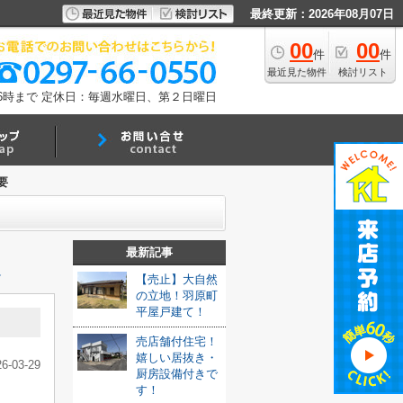
最終更新：2026年08月07日
00
00
件
件
最近見た物件
検討リスト
6時まで
定休日：毎週水曜日、第２日曜日
要
最新記事
≫
【売止】大自然
の立地！羽原町
平屋戸建て！
売店舗付住宅！
嬉しい居抜き・
26-03-29
厨房設備付きで
す！