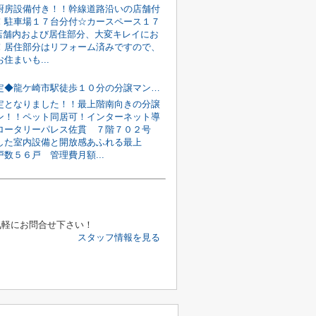
厨房設備付き！！幹線道路沿いの店舗付
！駐車場１７台分付☆カースペース１７
)/店舗内および居住部分、大変キレイにお
！居住部分はリフォーム済みですので、
住まいも...
◆契約予定◆龍ケ崎市駅徒歩１０分の分譲マンション！
定となりました！！最上階南向きの分譲
ン！！ペット同居可！インターネット導
ロータリーパレス佐貫 ７階７０２号
した室内設備と開放感あふれる最上
数５６戸 管理費月額...
気軽にお問合せ下さい！
スタッフ情報を見る