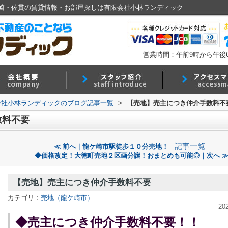
崎・佐貫の賃貸情報・お部屋探しは有限会社小林ランディック
営業時間：午前9時から午後
会社小林ランディックのブログ記事一覧
>
【売地】売主につき仲介手数料不
数料不要
記事一覧
≪ 前へ｜龍ケ崎市駅徒歩１０分売地！
◆価格改定！大徳町売地２区画分譲！おまとめも可能◎｜次へ 
【売地】売主につき仲介手数料不要
カテゴリ：
売地（龍ケ崎市）
20
◆売主につき仲介手数料不要！！