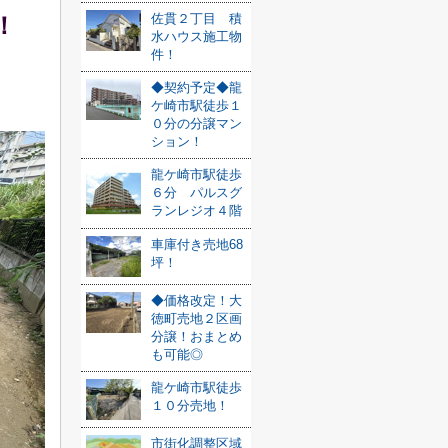
佐貫２丁目 積
！
水ハウス施工物
件！
◆契約予定◆龍
ケ崎市駅徒歩１
０分の分譲マン
ション！
龍ケ崎市駅徒歩
６分 パルスグ
ランレジオ４階
車庫付き売地68
坪！
◆価格改定！大
徳町売地２区画
分譲！おまとめ
も可能◎
龍ケ崎市駅徒歩
１０分売地！
市街化調整区域