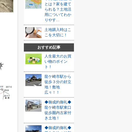
とは？家を建て
られる？土地活
用についてわか
りやす...
土地購入時はこ
こを大切に！
おすすめ記事
人生最大のお買
い物のポイン
ト！
龍ケ崎市駅から
徒歩３分の好立
地！敷地
広々！！
◆御成約御礼◆
龍ケ崎市駅東口
徒歩圏内古家付
き土地！
◆御成約御礼◆