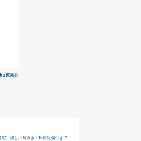
地２区画分
売店舗付住宅！嬉しい居抜き・厨房設備付きです！