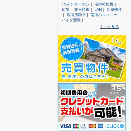
TVインターホン
｜
浴室乾燥機
｜
徒歩
｜
龍ヶ崎市
｜
LAN
｜
新築物件
｜
洗面所独立
｜
南面バルコニー
｜
バイク置場
｜
もっと見る