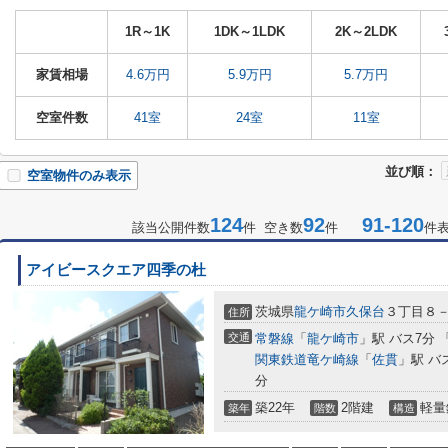
1R～1K
1DK～1LDK
2K～2LDK
家賃相場
4.6万円
5.9万円
5.7万円
空室件数
41室
24室
11室
並び順：
空室物件のみ表示
124
92
91-120
該当公開件数
件 空き数
件
件
アイビースクエア四季の杜
茨城県
龍ケ崎市
久保台
３丁目８
住所
交通
常磐線
「
龍ケ崎市
」駅 バス7分
関東鉄道竜ケ崎線
「
佐貫
」駅 バ
分
築22年
2階建
軽量
築年
階数
構造