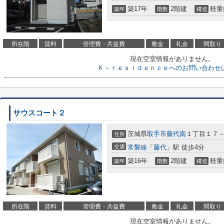
築17年
2階建
軽量
築年
階数
構造
所在階
賃料
管理費・共益費
敷金
礼金
間取り
現在空室情報がありません。
Ｋ－ｒｅｓｉｄｅｎｃｅへのお問い合わせ
サウスコート２
茨城県
取手市
藤代南
１丁目１７
住所
交通
常磐線
「
藤代
」駅 徒歩4分
築16年
2階建
軽量
築年
階数
構造
所在階
賃料
管理費・共益費
敷金
礼金
間取り
現在空室情報がありません。