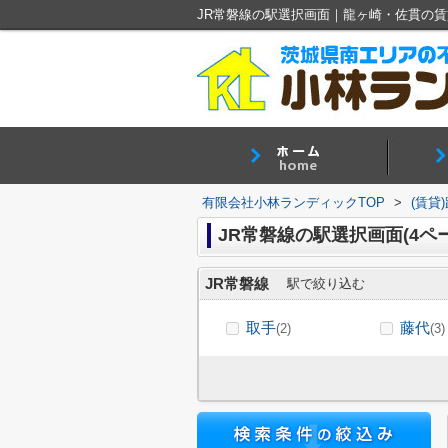
有限会社小林ランディックTOP
>
(賃貸
JR常磐線の駅選択画面(4ペ
JR常磐線
駅で絞り込む
取手
藤代
(2)
(3)