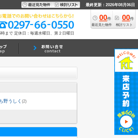
最終更新：2026年08月06日
00
00
件
件
最近見た物件
検討リスト
6時まで
定休日：毎週水曜日、第２日曜日
ち野うしく
(2)