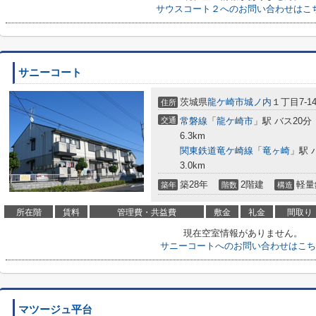
サウスコート２へのお問い合わせはこ
サニーコート
茨城県
龍ケ崎市
城ノ内
１丁目7-1
住所
交通
常磐線
「
龍ケ崎市
」駅 バス20分
6.3km
関東鉄道竜ケ崎線
「
竜ヶ崎
」駅 
3.0km
築28年
2階建
軽量
築年
階数
構造
所在階
賃料
管理費・共益費
敷金
礼金
間取り
現在空室情報がありません。
サニーコートへのお問い合わせはこち
マツージュ平台