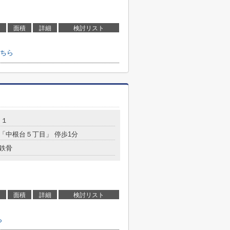
面積
詳細
検討リスト
ちら
－１
 「中根台５丁目」 停歩1分
鉄骨
面積
詳細
検討リスト
ら