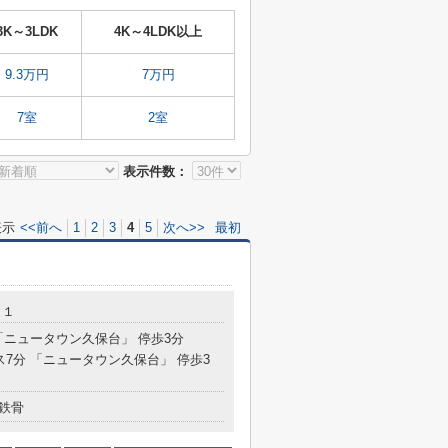
3K～3LDK
4K～4LDK以上
9.3万円
7万円
7室
2室
表示件数：
表示
<<前へ
1
2
3
4
5
次へ>>
最初
－１
 「ニュータウン久保台」 停歩3分
ス7分 「ニュータウン久保台」 停歩3
鉄骨