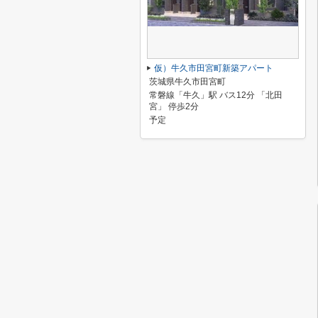
仮）牛久市田宮町新築アパート
茨城県牛久市田宮町
常磐線「牛久」駅 バス12分 「北田
宮」 停歩2分
予定