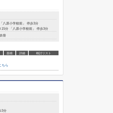
 「八原小学校前」 停歩3分
ス15分 「八原小学校前」 停歩3分
鉄骨
面積
詳細
検討リスト
こちら
歩3分