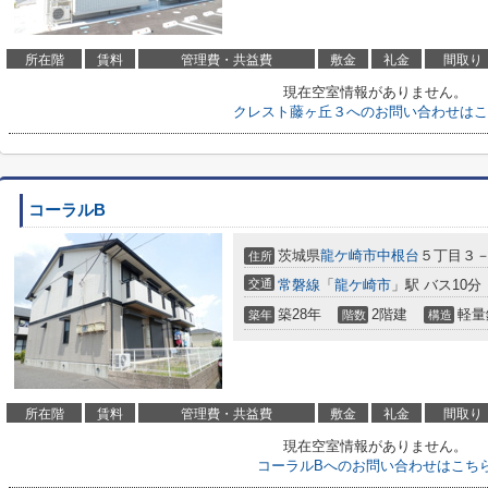
所在階
賃料
管理費・共益費
敷金
礼金
間取り
現在空室情報がありません。
クレスト藤ヶ丘３へのお問い合わせはこ
コーラルB
茨城県
龍ケ崎市
中根台
５丁目３
住所
交通
常磐線
「
龍ケ崎市
」駅 バス10分
築28年
2階建
軽量
築年
階数
構造
所在階
賃料
管理費・共益費
敷金
礼金
間取り
現在空室情報がありません。
コーラルBへのお問い合わせはこち