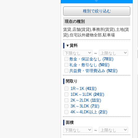
種別で絞り込む
現在の種別
賃貸,店舗(賃貸),事務所(賃貸),土地(賃
貸),住宅以外建物全部,駐車場
▼賃料
～
敷金・保証金なし (
78
室)
礼金・敷引なし (
50
室)
共益費・管理費込み (
92
室)
間取り
1R～1K (
41
室)
1DK～1LDK (
24
室)
2K～2LDK (
11
室)
3K～3LDK (
7
室)
4K～4LDK以上 (
2
室)
面積
～