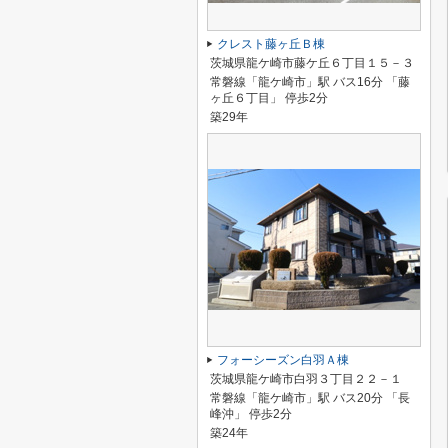
クレスト藤ヶ丘Ｂ棟
茨城県龍ケ崎市藤ケ丘６丁目１５－３
常磐線「龍ケ崎市」駅 バス16分 「藤
ヶ丘６丁目」 停歩2分
築29年
フォーシーズン白羽Ａ棟
茨城県龍ケ崎市白羽３丁目２２－１
常磐線「龍ケ崎市」駅 バス20分 「長
峰沖」 停歩2分
築24年