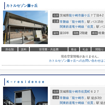
カトルセゾン藤ヶ丘
茨城県
龍ケ崎市
藤ケ丘
７丁目4-2
住所
交通
常磐線
「
龍ケ崎市
」駅 バス15分
関東鉄道竜ケ崎線
「
佐貫
」駅 バ
築16年
2階建
軽量
築年
階数
構造
所在階
賃料
管理費・共益費
敷金
礼金
間取り
現在空室情報がありません。
カトルセゾン藤ヶ丘へのお問い合わせは
Ｋ－ｒｅｓｉｄｅｎｃｅ
茨城県
龍ケ崎市
佐貫町
６２７
住所
交通
常磐線
「
龍ケ崎市
」駅 徒歩3分
関東鉄道竜ケ崎線
「
佐貫
」駅 徒