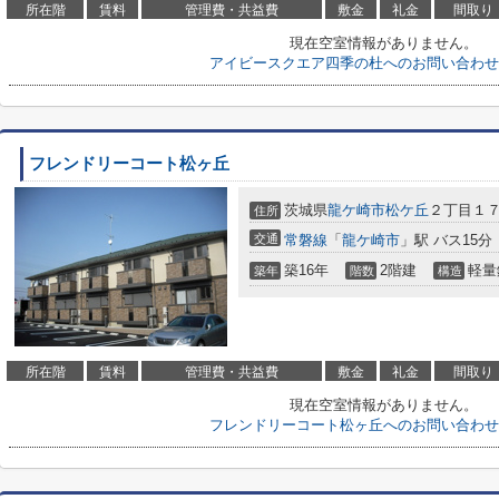
所在階
賃料
管理費・共益費
敷金
礼金
間取り
現在空室情報がありません。
アイビースクエア四季の杜へのお問い合わせ
フレンドリーコート松ヶ丘
茨城県
龍ケ崎市
松ケ丘
２丁目１
住所
交通
常磐線
「
龍ケ崎市
」駅 バス15分
築16年
2階建
軽量
築年
階数
構造
所在階
賃料
管理費・共益費
敷金
礼金
間取り
現在空室情報がありません。
フレンドリーコート松ヶ丘へのお問い合わせ