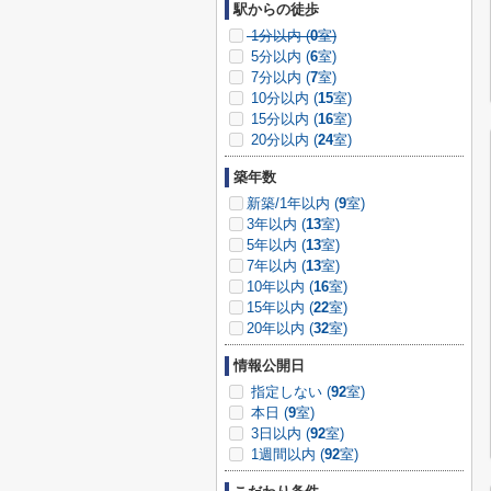
駅からの徒歩
1分以内 (
0
室)
5分以内 (
6
室)
7分以内 (
7
室)
10分以内 (
15
室)
15分以内 (
16
室)
20分以内 (
24
室)
築年数
新築/1年以内 (
9
室)
3年以内 (
13
室)
5年以内 (
13
室)
7年以内 (
13
室)
10年以内 (
16
室)
15年以内 (
22
室)
20年以内 (
32
室)
情報公開日
指定しない (
92
室)
本日 (
9
室)
3日以内 (
92
室)
1週間以内 (
92
室)