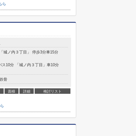
ちら
4
 「城ノ内３丁目」 停歩3分車15分
バス10分 「城ノ内３丁目」車10分
鉄骨
面積
詳細
検討リスト
ら