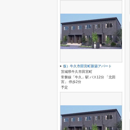
仮）牛久市田宮町新築アパート
茨城県牛久市田宮町
常磐線「牛久」駅 バス12分 「北田
宮」 停歩2分
予定