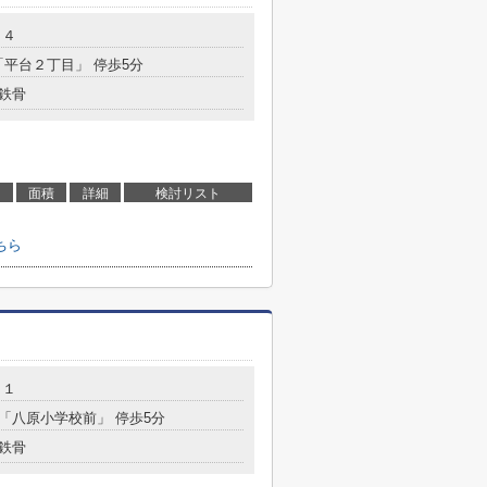
－４
「平台２丁目」 停歩5分
鉄骨
面積
詳細
検討リスト
ちら
－１
 「八原小学校前」 停歩5分
鉄骨