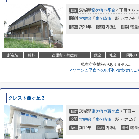
茨城県
龍ケ崎市
平台
４丁目１６
住所
交通
常磐線
「
龍ケ崎市
」駅 バス7分 
築21年
2階建
軽量
築年
階数
構造
所在階
賃料
管理費・共益費
敷金
礼金
間取り
現在空室情報がありません。
マツージュ平台へのお問い合わせはこ
クレスト藤ヶ丘３
茨城県
龍ケ崎市
藤ケ丘
７丁目４
住所
交通
常磐線
「
龍ケ崎市
」駅 バス15分
築14年
2階建
軽量
築年
階数
構造