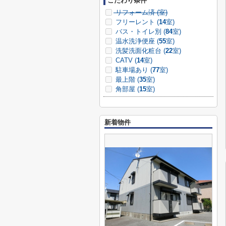
こだわり条件
リフォーム済 (
室)
フリーレント (
14
室)
バス・トイレ別 (
84
室)
温水洗浄便座 (
55
室)
洗髪洗面化粧台 (
22
室)
CATV (
14
室)
駐車場あり (
77
室)
最上階 (
35
室)
角部屋 (
15
室)
新着物件