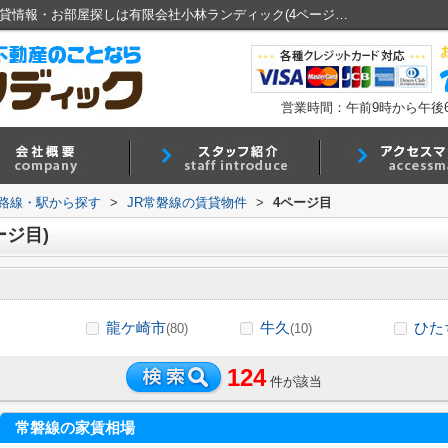
JR常磐線の駅選択画面｜龍ヶ崎・佐貫の賃貸情報・お部屋探しは有限会社小林ランディック(4ページ目)
営業時間：午前9時から午後
)路線・駅から探す
>
JR常磐線の賃貸物件
>
4ページ目
ージ目)
龍ケ崎市
牛久
ひた
(80)
(10)
124
件が該当
常磐線の家賃相場