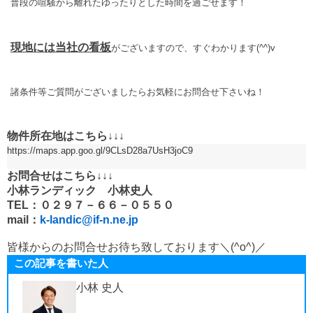
普段の喧騒から離れたゆったりとした時間を過ごせます！
現地には当社の看板
がございますので、すぐわかります(^^)v
諸条件等ご質問がございましたらお気軽にお問合せ下さいね！
物件所在地はこちら↓↓↓
https://maps.app.goo.gl/9CLsD28a7UsH3joC9
お問合せはこちら↓↓↓
小林ランディック 小林史人
TEL：０２９７－６６－０５５０
mail：
k-landic@if-n.ne.jp
皆様からのお問合せお待ち致しております＼(^o^)／
この記事を書いた人
小林 史人