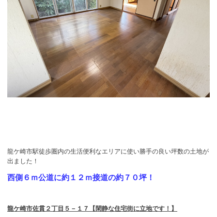
龍ケ崎市駅徒歩圏内の生活便利なエリアに使い勝手の良い坪数の
土地が
出ました！
西側６ｍ公道に約１２ｍ接道の約７０坪！
龍ケ崎市佐貫２丁目５－１７【閑静な住宅街に立地です！】