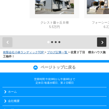
クレスト藤ヶ丘Ｂ棟
フォーシー
5.5万円
6.
有限会社小林ランディックTOP
>
ブログ記事一覧
>
佐貫２丁目 積水ハウス施
工物件！
ページトップに戻る
営業時間:午前9時から午後6時まで
定休日:毎週水曜日、第２日曜日
ホーム
会社概要