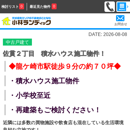
0
0
検討リスト
最近見た物件
お問合せ
DATE: 2026-08-08
中古戸建て
佐貫２丁目 積水ハウス施工物件！
◆龍ケ崎市駅徒歩９分の約７０坪◆
・積水ハウス施工物件
・小学校至近
・再建築もご検討ください！
近隣には多数の買物施設や飲食店も混在している
生活環境
良好な立地です！