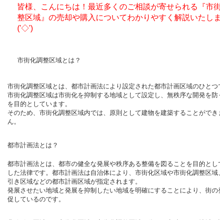
皆様、こんにちは！最近多くのご相談が寄せられる『市
整区域』の売却や購入についてわかりやすく解説いたし
('◇')ゞ
市街化調整区域とは？
市街化調整区域とは、都市計画法により設定された都市計画区域のひとつ
市街化調整区域は市街化を抑制する地域として設定し、無秩序な開発を防
を目的としています。
そのため、市街化調整区域内では、原則として建物を建築することができ
ん。
都市計画法とは？
都市計画法とは、都市の健全な発展や秩序ある整備を図ることを目的とし
した法律です。都市計画法は自治体により、市街化区域や市街化調整区域
引き区域などの都市計画区域が指定されます。
発展させたい地域と発展を抑制したい地域を明確にすることにより、街の
促しているのです。