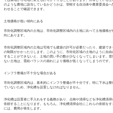
のような農地に該当しているかどうかは、管轄する自治体や農業委員会へ
わせることで確認できます。
土地価格が低い傾向にある
市街化調整区域内の土地は、市街化調整区域内の土地に比べて土地価格が
向にあります。
市街化調整区域内の土地は宅地でも建築の許可が必要だったり、建築でき
の制限がかかったりします。このように、市街化区域の土地のように自由
することができないと、土地の買い手の数が少なくなってしまいます。需
ない土地は、需給バランスの崩れにより価格が低くなってしまうのです。
インフラ整備が不十分な場合がある
市街化調整区域内は、基本的にインフラ整備が不十分です。特に下水は整
ていないため、浄化槽を設置しなければなりません。
浄化槽は設置者に手入れをする義務があり、点検や清掃などを浄化槽清掃
依頼することになります。もちろん、浄化槽清掃会社にこれらの依頼をす
には、費用が発生します。