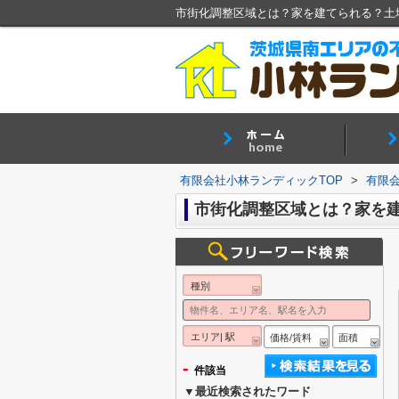
市街化調整区域とは？家を建てられる？土
有限会社小林ランディックTOP
>
有限
市街化調整区域とは？家を
種別
エリア| 駅
価格/賃料
面積
-
件該当
▼最近検索されたワード