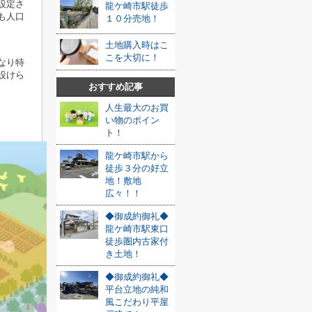
設定さ
龍ケ崎市駅徒歩
も人口
１０分売地！
土地購入時はこ
こを大切に！
なり特
設けら
おすすめ記事
人生最大のお買
い物のポイン
ト！
龍ケ崎市駅から
徒歩３分の好立
地！敷地
広々！！
◆御成約御礼◆
龍ケ崎市駅東口
徒歩圏内古家付
き土地！
◆御成約御礼◆
平台立地の純和
風こだわり平屋