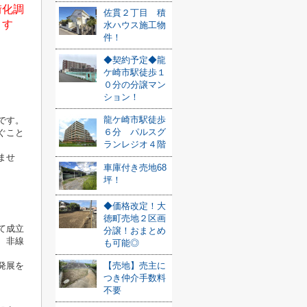
街化調
佐貫２丁目 積
ます
水ハウス施工物
件！
◆契約予定◆龍
ケ崎市駅徒歩１
０分の分譲マン
ション！
龍ケ崎市駅徒歩
です。
６分 パルスグ
ぐこと
ランレジオ４階
ませ
車庫付き売地68
坪！
◆価格改定！大
徳町売地２区画
て成立
分譲！おまとめ
、非線
も可能◎
発展を
【売地】売主に
つき仲介手数料
不要