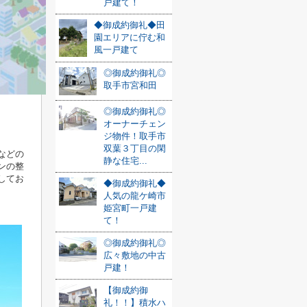
戸建て！
◆御成約御礼◆田
園エリアに佇む和
風一戸建て
◎御成約御礼◎
取手市宮和田
◎御成約御礼◎
オーナーチェン
ジ物件！取手市
双葉３丁目の閑
などの
静な住宅...
ンの整
してお
◆御成約御礼◆
人気の龍ケ崎市
姫宮町一戸建
て！
◎御成約御礼◎
広々敷地の中古
戸建！
【御成約御
礼！！】積水ハ