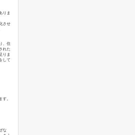
ありま
化させ
。
り、住
された
足りま
をして
ます。
ぜな