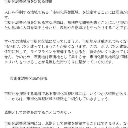
市街化調整区域を定める理由
人口を抑制する地域である「市街化調整区域」を設定することには理由が
す。
市街化調整区域を定める主な理由は、無秩序な開発を防ぐことにより市街
たい地域に人口を集中させたり、農地や自然環境を守ったりすることです
すべての地域が市街化区域になってしまうと、市街地が形成されづらくな
宅がポツポツと建ってしまうことが多くなります。この、ポツポツと建築
住宅に対して、ライフラインを整備するとなると、資金がいくらあっても
せん。そのため、市街地は市街地として集中させ、市街化抑制地域は抑制
メリハリをつけることが発展した街づくりに繋がっていくのです。
市街化調整区域の特徴
市街化を抑制する地域である市街化調整区域には、いくつかの特徴があり
ここからは、市街化調整区域の特徴をご紹介していきましょう。
原則として建物を建てることはできない
市街化調整区域内には、原則として建物を建築することはできません。な