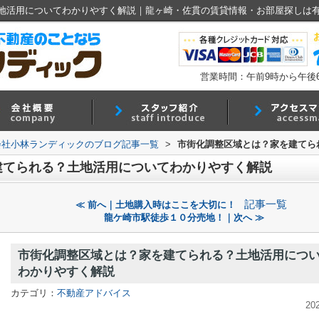
地活用についてわかりやすく解説｜龍ヶ崎・佐貫の賃貸情報・お部屋探しは
営業時間：午前9時から午後
会社小林ランディックのブログ記事一覧
>
市街化調整区域とは？家を建てら
建てられる？土地活用についてわかりやすく解説
記事一覧
≪ 前へ｜土地購入時はここを大切に！
龍ケ崎市駅徒歩１０分売地！｜次へ ≫
市街化調整区域とは？家を建てられる？土地活用につ
わかりやすく解説
カテゴリ：
不動産アドバイス
20