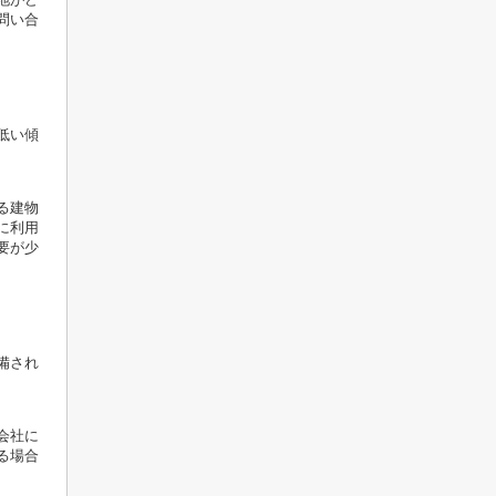
問い合
低い傾
る建物
に利用
要が少
備され
会社に
る場合