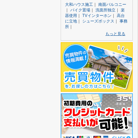
大和ハウス施工
｜
南面バルコニー
｜
バイク置場
｜
洗面所独立
｜
楽
器使用
｜
TVインターホン
｜
高台
に立地
｜
シューズボックス
｜
事務
所
｜
もっと見る