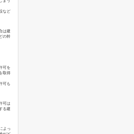
しまう
設など
合は建
どの幹
許可を
を取得
許可も
許可は
する建
によっ
地がど