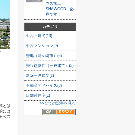
ウス施工
SHAWOOD！必
見です！！
カテゴリ
中古戸建て(13)
中古マンション(9)
お
売地（龍ケ崎市）(6)
売収益物件（一戸建て）(3)
新築一戸建て(1)
不動産アドバイス(3)
店舗付住宅(1)
>>全ての記事を見る
域とは
的には
XML
RSS2.0
る公共