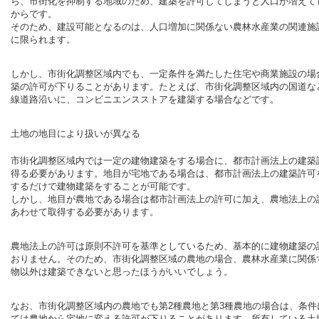
ら、市街化を抑制する地域のため、建築を許可してしまうと人口が増えて
からです。
そのため、建設可能となるのは、人口増加に関係ない農林水産業の関連施
に限られます。
しかし、市街化調整区域内でも、一定条件を満たした住宅や商業施設の場
築の許可が下りることがあります。たとえば、市街化調整区域内の国道な
線道路沿いに、コンビニエンスストアを建築する場合などです。
土地の地目により扱いが異なる
市街化調整区域内では一定の建物建築をする場合に、都市計画法上の建築
得る必要があります。地目が宅地である場合は、都市計画法上の建築許可
するだけで建物建築をすることが可能です。
しかし、地目が農地である場合は都市計画法上の許可に加え、農地法上の
あわせて取得する必要があります。
農地法上の許可は原則不許可を基準としているため、基本的に建物建築の
おりません。そのため、市街化調整区域の農地の場合、農林水産業に関係
物以外は建築できないと思ったほうがいいでしょう。
なお、市街化調整区域内の農地でも第2種農地と第3種農地の場合は、条件
ては農地から宅地に変える許可が下りることがあります。所有している土