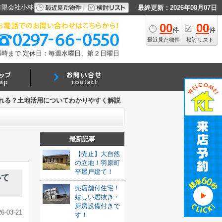
有限会社小林ランディック
最終更新：2026年08月07日
00
00
件
件
最近見た物件
検討リスト
6時まで
定休日：毎週水曜日、第２日曜日
れる？土地活用についてわかりやすく解説
最新記事
【売止】大自然
の立地！羽原町
平屋戸建て！
いて
売店舗付住宅！
嬉しい居抜き・
厨房設備付きで
26-03-21
す！